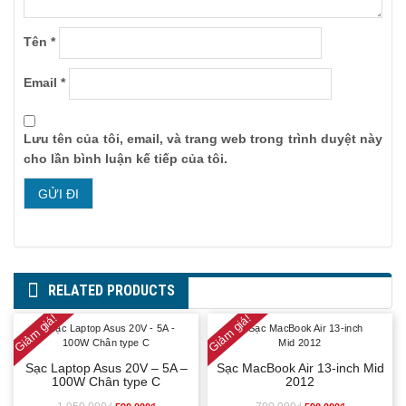
Tên
*
Email
*
Lưu tên của tôi, email, và trang web trong trình duyệt này
cho lần bình luận kế tiếp của tôi.
RELATED PRODUCTS
Giảm giá!
Giảm giá!
Sạc Laptop Asus 20V – 5A –
Sạc MacBook Air 13-inch Mid
100W Chân type C
2012
GIÁ
GIÁ
GIÁ
GIÁ