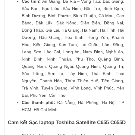
Các tỉnh:
An Giang, Bà Rịa – Vũng Tàu, Bắc Giang,
Bắc Kạn, Bạc Liêu, Bắc Ninh, Bến Tre, Bình Định,
Bình Dương, Bình Phước, Bình Thuận, Cà Mau, Cao
Bằng, Đắk Lắk, Đắk Nông, Điện Biên, Đồng Nai,
Đồng Tháp, Gia Lai, Hà Giang, Hà Nam, Hà Tĩnh, Hải
Dương, Hậu Giang, Hòa Bình, Hưng Yên, Khánh
Hòa, Kiên Giang, Kon Tum, Lai Châu, Lâm Đồng,
Lạng Sơn, Lào Cai, Long An, Nam Định, Nghệ An,
Ninh Bình, Ninh Thuận, Phú Thọ, Quảng Bình,
Quảng Nam, Quảng Ngãi, Quảng Ninh, Quảng Trị,
Sóc Trăng, Sơn La, Tây Ninh, Thái Bình, Thái
Nguyên, Thanh Hóa, Thừa Thiên Huế, Tiền Giang,
Trà Vinh, Tuyên Quang, Vĩnh Long, Vĩnh Phúc, Yên
Bái, Phú Yên, Cần Thơ
Các thành phố:
Đà Nẵng, Hải Phòng, Hà Nội, TP
HCM, Hồ Chí Minh.
Cam kết Sạc laptop Toshiba Satellite C655 C655D