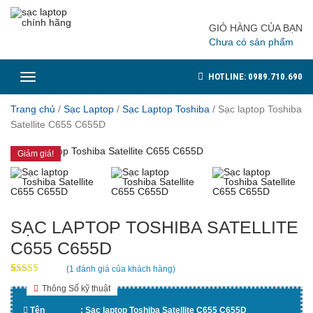
GIỎ HÀNG CỦA BẠN
Chưa có sản phẩm
Toggle
HOTLINE: 0989.710.690
navigation
Trang chủ
/
Sạc Laptop
/
Sạc Laptop Toshiba
/
Sạc laptop Toshiba
Satellite C655 C655D
Giảm giá!
SẠC LAPTOP TOSHIBA SATELLITE
C655 C655D
(
1
đánh giá của khách hàng)
5.00
5
1
out of
Thông Số kỹ thuật
based on
customer
Tên : Sạc laptop Toshiba Satellite C655 C655D
rating