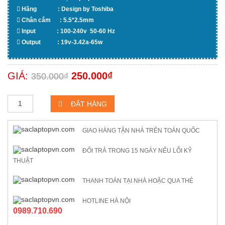
Hãng : Design by Toshiba
Chân cắm : 5.5*2.5mm
Input : 100-240v 50-60 Hz
Output : 19v-3.42a-65w
GIÁ
GIÁ
GIÁ:
250.000
₫
350.000
₫
GỐC
HIỆN
Sạc
ĐẶT HÀNG
laptop
Toshiba
LÀ:
TẠI
Satellite
C655
GIAO HÀNG TẬN NHÀ TRÊN TOÀN QUỐC
C655D
số
350.000₫.
LÀ:
lượng
ĐỔI TRẢ TRONG 15 NGÀY NẾU LỖI KỸ
THUẬT
250.000₫.
THANH TOÁN TẠI NHÀ HOẶC QUA THẺ
HOTLINE HÀ NỘI
0989.710.690