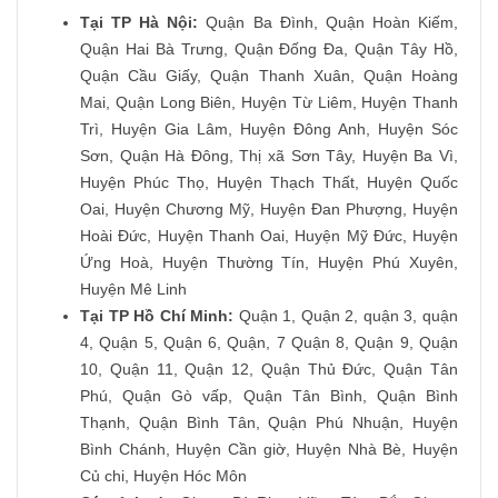
Tại TP Hà Nội:
Quận Ba Đình, Quận Hoàn Kiếm,
Quận Hai Bà Trưng, Quận Đống Đa, Quận Tây Hồ,
Quận Cầu Giấy, Quận Thanh Xuân, Quận Hoàng
Mai, Quận Long Biên, Huyện Từ Liêm, Huyện Thanh
Trì, Huyện Gia Lâm, Huyện Đông Anh, Huyện Sóc
Sơn, Quận Hà Đông, Thị xã Sơn Tây, Huyện Ba Vì,
Huyện Phúc Thọ, Huyện Thạch Thất, Huyện Quốc
Oai, Huyện Chương Mỹ, Huyện Đan Phượng, Huyện
Hoài Đức, Huyện Thanh Oai, Huyện Mỹ Đức, Huyện
Ứng Hoà, Huyện Thường Tín, Huyện Phú Xuyên,
Huyện Mê Linh
Tại TP Hồ Chí Minh:
Quận 1, Quận 2, quận 3, quận
4, Quận 5, Quận 6, Quận, 7 Quận 8, Quận 9, Quận
10, Quận 11, Quận 12, Quận Thủ Đức, Quận Tân
Phú, Quận Gò vấp, Quận Tân Bình, Quận Bình
Thạnh, Quận Bình Tân, Quận Phú Nhuận, Huyện
Bình Chánh, Huyện Cần giờ, Huyện Nhà Bè, Huyện
Củ chi, Huyện Hóc Môn