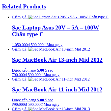
Related Products
Giảm giá!
Sạc Laptop Asus 20V – 5A – 100W
Chân type C
Giá
Giá
1.050.000
₫
590.000
₫
Mua ngay
gốc
hiện
Giảm giá!
là:
tại
1.050.000₫.
là:
Sạc MacBook Air 13-inch Mid 2012
590.000₫.
Được xếp hạng
5.00
5 sao
Giá
Giá
790.000
₫
590.000
₫
Mua ngay
gốc
hiện
Giảm giá!
là:
tại
790.000₫.
là:
Sạc MacBook Air 11-inch Mid 2012
590.000₫.
Được xếp hạng
5.00
5 sao
Giá
Giá
790.000
₫
590.000
₫
Mua ngay
gốc
hiện
Giảm giá!