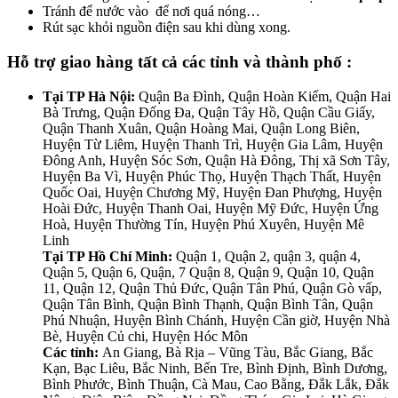
Tránh để nước vào để nơi quá nóng…
Rút sạc khỏi nguồn điện sau khi dùng xong.
Hỗ trợ giao hàng tất cả các tỉnh và thành phố :
Tại TP Hà Nội:
Quận Ba Đình, Quận Hoàn Kiếm, Quận Hai
Bà Trưng, Quận Đống Đa, Quận Tây Hồ, Quận Cầu Giấy,
Quận Thanh Xuân, Quận Hoàng Mai, Quận Long Biên,
Huyện Từ Liêm, Huyện Thanh Trì, Huyện Gia Lâm, Huyện
Đông Anh, Huyện Sóc Sơn, Quận Hà Đông, Thị xã Sơn Tây,
Huyện Ba Vì, Huyện Phúc Thọ, Huyện Thạch Thất, Huyện
Quốc Oai, Huyện Chương Mỹ, Huyện Đan Phượng, Huyện
Hoài Đức, Huyện Thanh Oai, Huyện Mỹ Đức, Huyện Ứng
Hoà, Huyện Thường Tín, Huyện Phú Xuyên, Huyện Mê
Linh
Tại TP Hồ Chí Minh:
Quận 1, Quận 2, quận 3, quận 4,
Quận 5, Quận 6, Quận, 7 Quận 8, Quận 9, Quận 10, Quận
11, Quận 12, Quận Thủ Đức, Quận Tân Phú, Quận Gò vấp,
Quận Tân Bình, Quận Bình Thạnh, Quận Bình Tân, Quận
Phú Nhuận, Huyện Bình Chánh, Huyện Cần giờ, Huyện Nhà
Bè, Huyện Củ chi, Huyện Hóc Môn
Các tỉnh:
An Giang, Bà Rịa – Vũng Tàu, Bắc Giang, Bắc
Kạn, Bạc Liêu, Bắc Ninh, Bến Tre, Bình Định, Bình Dương,
Bình Phước, Bình Thuận, Cà Mau, Cao Bằng, Đắk Lắk, Đắk