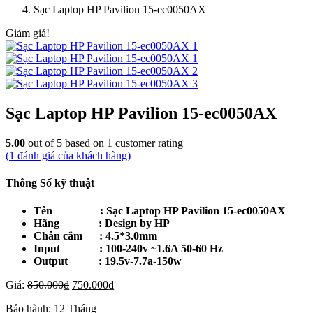
Sạc Laptop HP Pavilion 15-ec0050AX
Giảm giá!
Sạc Laptop HP Pavilion 15-ec0050AX
5.00
out of
5
based on
1
customer rating
(
1
đánh giá của khách hàng)
Thông Số kỹ thuật
Tên : Sạc Laptop HP Pavilion 15-ec0050AX
Hãng : Design by HP
Chân cắm : 4.5*3.0mm
Input : 100-240v ~1.6A 50-60 Hz
Output : 19.5v-7.7a-150w
Giá
Giá
Giá:
850.000
₫
750.000
₫
gốc
hiện
Bảo hành:
12 Tháng
là:
tại