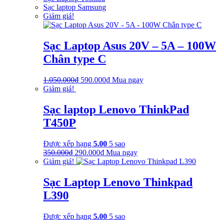
Sạc laptop Samsung
Giảm giá!
Sạc Laptop Asus 20V – 5A – 100W
Chân type C
Giá
Giá
1.050.000
₫
590.000
₫
Mua ngay
gốc
hiện
Giảm giá!
là:
tại
1.050.000₫.
là:
Sạc laptop Lenovo ThinkPad
590.000₫.
T450P
Được xếp hạng
5.00
5 sao
Giá
Giá
350.000
₫
290.000
₫
Mua ngay
gốc
hiện
Giảm giá!
là:
tại
350.000₫.
là:
Sạc Laptop Lenovo Thinkpad
290.000₫.
L390
Được xếp hạng
5.00
5 sao