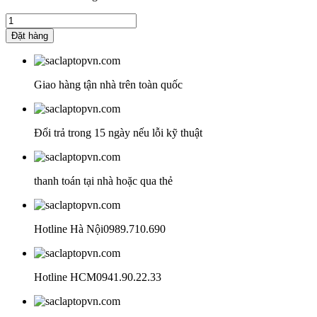
850.000₫.
là:
Sạc
750.000₫.
Laptop
Đặt hàng
HP
Pavilion
15-
ec0050AX
Giao hàng tận nhà trên toàn quốc
số
lượng
Đổi trả trong 15 ngày nếu lỗi kỹ thuật
thanh toán tại nhà hoặc qua thẻ
Hotline Hà Nội
0989.710.690
Hotline HCM
0941.90.22.33