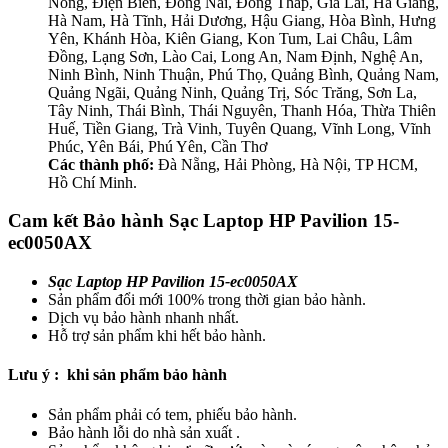
Nông, Điện Biên, Đồng Nai, Đồng Tháp, Gia Lai, Hà Giang,
Hà Nam, Hà Tĩnh, Hải Dương, Hậu Giang, Hòa Bình, Hưng
Yên, Khánh Hòa, Kiên Giang, Kon Tum, Lai Châu, Lâm
Đồng, Lạng Sơn, Lào Cai, Long An, Nam Định, Nghệ An,
Ninh Bình, Ninh Thuận, Phú Thọ, Quảng Bình, Quảng Nam,
Quảng Ngãi, Quảng Ninh, Quảng Trị, Sóc Trăng, Sơn La,
Tây Ninh, Thái Bình, Thái Nguyên, Thanh Hóa, Thừa Thiên
Huế, Tiền Giang, Trà Vinh, Tuyên Quang, Vĩnh Long, Vĩnh
Phúc, Yên Bái, Phú Yên, Cần Thơ
Các thành phố:
Đà Nẵng, Hải Phòng, Hà Nội, TP HCM,
Hồ Chí Minh.
Cam kết Bảo hành Sạc Laptop HP Pavilion 15-
ec0050AX
Sạc Laptop HP Pavilion 15-ec0050AX
Sản phẩm đổi mới 100% trong thời gian bảo hành.
Dịch vụ bảo hành nhanh nhất.
Hỗ trợ sản phẩm khi hết bảo hành.
Lưu ý : khi sản phẩm bảo hành
Sản phẩm phải có tem, phiếu bảo hành.
Bảo hành lỗi do nhà sản xuất .