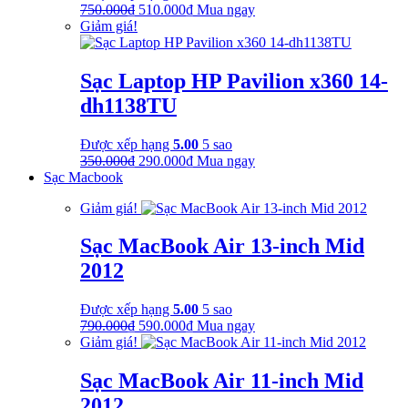
Giá
Giá
750.000
₫
510.000
₫
Mua ngay
gốc
hiện
Giảm giá!
là:
tại
750.000₫.
là:
510.000₫.
Sạc Laptop HP Pavilion x360 14-
dh1138TU
Được xếp hạng
5.00
5 sao
Giá
Giá
350.000
₫
290.000
₫
Mua ngay
gốc
hiện
Sạc Macbook
là:
tại
Giảm giá!
350.000₫.
là:
290.000₫.
Sạc MacBook Air 13-inch Mid
2012
Được xếp hạng
5.00
5 sao
Giá
Giá
790.000
₫
590.000
₫
Mua ngay
gốc
hiện
Giảm giá!
là:
tại
790.000₫.
là:
Sạc MacBook Air 11-inch Mid
590.000₫.
2012