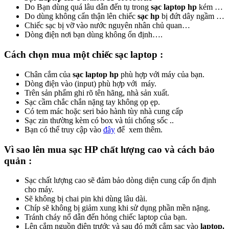
Do Bạn dùng quá lâu dẫn đến tụ trong
sạc laptop hp
kém …
Do dùng không cẩn thận lên chiếc
sạc hp
bị đứt dây ngầm …
Chiếc sạc bị vỡ vào nước nguyên nhân chủ quan…
Dòng điện nơi bạn dùng không ổn định….
Cách chọn mua một chiếc sạc laptop :
Chân cắm của
sạc laptop hp
phù hợp với máy của bạn.
Dòng điện vào (input) phù hợp với máy.
Trên sản phẩm ghi rõ tên hãng, nhà sản xuất.
Sạc cầm chắc chắn nặng tay không ọp ẹp.
Có tem mác hoặc seri bảo hành tùy nhà cung cấp
Sạc zin thường kèm có box và túi chống sốc ..
Bạn có thể truy cập vào
đây
để xem thêm.
Vì sao lên mua sạc HP chất lượng cao và cách bảo
quản :
Sạc chất lượng cao sẽ đảm bảo dòng diện cung cấp ổn định
cho máy.
Sẽ không bị chai pin khi dùng lâu dài.
Chíp sẽ không bị giảm xung khi sử dụng phần mền nặng.
Tránh cháy nổ dẫn đến hỏng chiếc laptop của bạn.
Lên cắm nguồn điện trước và sau đó mới cắm sạc vào
laptop.