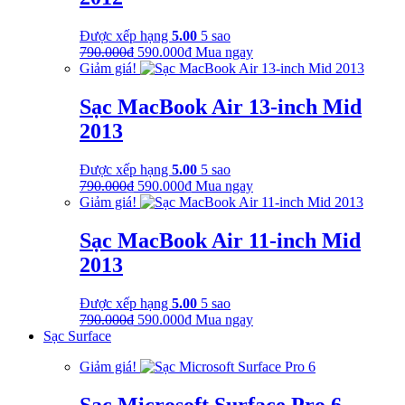
Được xếp hạng
5.00
5 sao
Giá
Giá
790.000
₫
590.000
₫
Mua ngay
gốc
hiện
Giảm giá!
là:
tại
790.000₫.
là:
Sạc MacBook Air 13-inch Mid
590.000₫.
2013
Được xếp hạng
5.00
5 sao
Giá
Giá
790.000
₫
590.000
₫
Mua ngay
gốc
hiện
Giảm giá!
là:
tại
790.000₫.
là:
Sạc MacBook Air 11-inch Mid
590.000₫.
2013
Được xếp hạng
5.00
5 sao
Giá
Giá
790.000
₫
590.000
₫
Mua ngay
gốc
hiện
Sạc Surface
là:
tại
Giảm giá!
790.000₫.
là:
590.000₫.
Sạc Microsoft Surface Pro 6