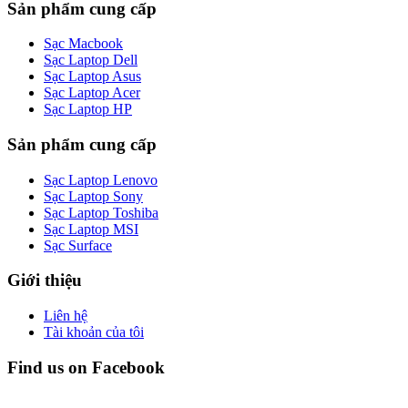
là:
tại
Sản phẩm cung cấp
790.000₫.
là:
590.000₫.
Sạc Macbook
Sạc Laptop Dell
Sạc Laptop Asus
Sạc Laptop Acer
Sạc Laptop HP
Sản phẩm cung cấp
Sạc Laptop Lenovo
Sạc Laptop Sony
Sạc Laptop Toshiba
Sạc Laptop MSI
Sạc Surface
Giới thiệu
Liên hệ
Tài khoản của tôi
Find us on Facebook