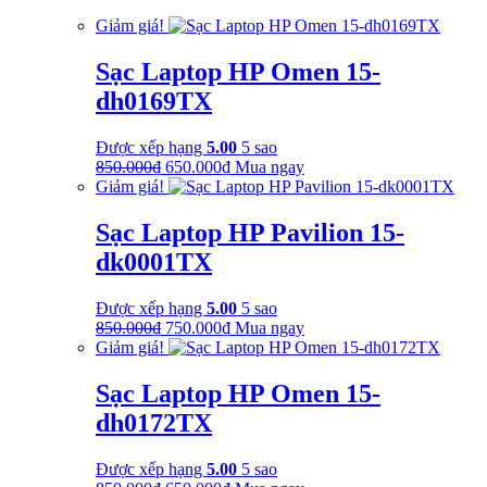
là:
tại
Giảm giá!
350.000₫.
là:
250.000₫.
Sạc Laptop HP Omen 15-
dh0169TX
Được xếp hạng
5.00
5 sao
Giá
Giá
850.000
₫
650.000
₫
Mua ngay
gốc
hiện
Giảm giá!
là:
tại
850.000₫.
là:
Sạc Laptop HP Pavilion 15-
650.000₫.
dk0001TX
Được xếp hạng
5.00
5 sao
Giá
Giá
850.000
₫
750.000
₫
Mua ngay
gốc
hiện
Giảm giá!
là:
tại
850.000₫.
là:
Sạc Laptop HP Omen 15-
750.000₫.
dh0172TX
Được xếp hạng
5.00
5 sao