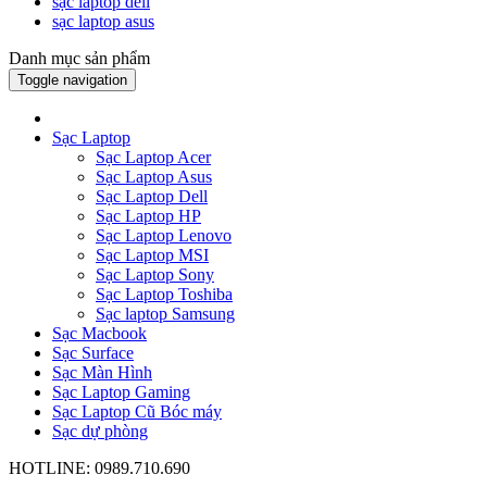
sạc laptop dell
sạc laptop asus
Danh mục sản phẩm
Toggle navigation
Sạc Laptop
Sạc Laptop Acer
Sạc Laptop Asus
Sạc Laptop Dell
Sạc Laptop HP
Sạc Laptop Lenovo
Sạc Laptop MSI
Sạc Laptop Sony
Sạc Laptop Toshiba
Sạc laptop Samsung
Sạc Macbook
Sạc Surface
Sạc Màn Hình
Sạc Laptop Gaming
Sạc Laptop Cũ Bóc máy
Sạc dự phòng
HOTLINE: 0989.710.690