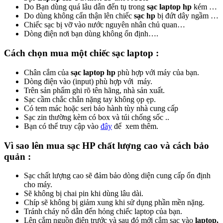
Do Bạn dùng quá lâu dẫn đến tụ trong
sạc laptop hp
kém …
Do dùng không cẩn thận lên chiếc
sạc hp
bị đứt dây ngầm …
Chiếc sạc bị vỡ vào nước nguyên nhân chủ quan…
Dòng điện nơi bạn dùng không ổn định….
Cách chọn mua một chiếc sạc laptop :
Chân cắm của
sạc laptop hp
phù hợp với máy của bạn.
Dòng điện vào (input) phù hợp với máy.
Trên sản phẩm ghi rõ tên hãng, nhà sản xuất.
Sạc cầm chắc chắn nặng tay không ọp ẹp.
Có tem mác hoặc seri bảo hành tùy nhà cung cấp
Sạc zin thường kèm có box và túi chống sốc ..
Bạn có thể truy cập vào
đây
để xem thêm.
Vì sao lên mua sạc HP chất lượng cao và cách bảo
quản :
Sạc chất lượng cao sẽ đảm bảo dòng diện cung cấp ổn định
cho máy.
Sẽ không bị chai pin khi dùng lâu dài.
Chíp sẽ không bị giảm xung khi sử dụng phần mền nặng.
Tránh cháy nổ dẫn đến hỏng chiếc laptop của bạn.
Lên cắm nguồn điện trước và sau đó mới cắm sạc vào
laptop.