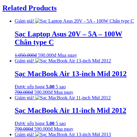
Related Products
Giảm giá!
Sạc Laptop Asus 20V – 5A – 100W
Chân type C
Giá
Giá
1.050.000
₫
590.000
₫
Mua ngay
gốc
hiện
Giảm giá!
là:
tại
1.050.000₫.
là:
Sạc MacBook Air 13-inch Mid 2012
590.000₫.
Được xếp hạng
5.00
5 sao
Giá
Giá
790.000
₫
590.000
₫
Mua ngay
gốc
hiện
Giảm giá!
là:
tại
790.000₫.
là:
Sạc MacBook Air 11-inch Mid 2012
590.000₫.
Được xếp hạng
5.00
5 sao
Giá
Giá
790.000
₫
590.000
₫
Mua ngay
gốc
hiện
Giảm giá!