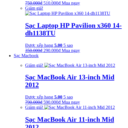
Giá
Giá
750.000
₫
510.000
₫
Mua ngay
gốc
hiện
Giảm giá!
là:
tại
750.000₫.
là:
510.000₫.
Sạc Laptop HP Pavilion x360 14-
dh1138TU
Được xếp hạng
5.00
5 sao
Giá
Giá
350.000
₫
290.000
₫
Mua ngay
gốc
hiện
Sạc Macbook
là:
tại
Giảm giá!
350.000₫.
là:
290.000₫.
Sạc MacBook Air 13-inch Mid
2012
Được xếp hạng
5.00
5 sao
Giá
Giá
790.000
₫
590.000
₫
Mua ngay
gốc
hiện
Giảm giá!
là:
tại
790.000₫.
là:
Sạc MacBook Air 11-inch Mid
590.000₫.
2012