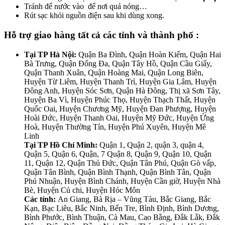
Tránh để nước vào để nơi quá nóng…
Rút sạc khỏi nguồn điện sau khi dùng xong.
Hỗ trợ giao hàng tất cả các tỉnh và thành phố :
Tại TP Hà Nội:
Quận Ba Đình, Quận Hoàn Kiếm, Quận Hai
Bà Trưng, Quận Đống Đa, Quận Tây Hồ, Quận Cầu Giấy,
Quận Thanh Xuân, Quận Hoàng Mai, Quận Long Biên,
Huyện Từ Liêm, Huyện Thanh Trì, Huyện Gia Lâm, Huyện
Đông Anh, Huyện Sóc Sơn, Quận Hà Đông, Thị xã Sơn Tây,
Huyện Ba Vì, Huyện Phúc Thọ, Huyện Thạch Thất, Huyện
Quốc Oai, Huyện Chương Mỹ, Huyện Đan Phượng, Huyện
Hoài Đức, Huyện Thanh Oai, Huyện Mỹ Đức, Huyện Ứng
Hoà, Huyện Thường Tín, Huyện Phú Xuyên, Huyện Mê
Linh
Tại TP Hồ Chí Minh:
Quận 1, Quận 2, quận 3, quận 4,
Quận 5, Quận 6, Quận, 7 Quận 8, Quận 9, Quận 10, Quận
11, Quận 12, Quận Thủ Đức, Quận Tân Phú, Quận Gò vấp,
Quận Tân Bình, Quận Bình Thạnh, Quận Bình Tân, Quận
Phú Nhuận, Huyện Bình Chánh, Huyện Cần giờ, Huyện Nhà
Bè, Huyện Củ chi, Huyện Hóc Môn
Các tỉnh:
An Giang, Bà Rịa – Vũng Tàu, Bắc Giang, Bắc
Kạn, Bạc Liêu, Bắc Ninh, Bến Tre, Bình Định, Bình Dương,
Bình Phước, Bình Thuận, Cà Mau, Cao Bằng, Đắk Lắk, Đắk