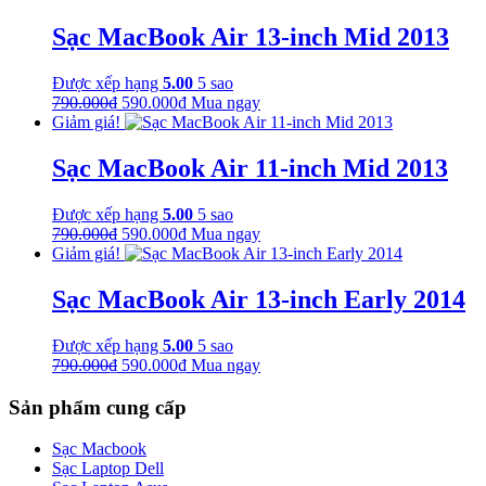
là:
tại
790.000₫.
là:
Sạc MacBook Air 13-inch Mid 2013
590.000₫.
Được xếp hạng
5.00
5 sao
Giá
Giá
790.000
₫
590.000
₫
Mua ngay
gốc
hiện
Giảm giá!
là:
tại
790.000₫.
là:
Sạc MacBook Air 11-inch Mid 2013
590.000₫.
Được xếp hạng
5.00
5 sao
Giá
Giá
790.000
₫
590.000
₫
Mua ngay
gốc
hiện
Giảm giá!
là:
tại
790.000₫.
là:
Sạc MacBook Air 13-inch Early 2014
590.000₫.
Được xếp hạng
5.00
5 sao
Giá
Giá
790.000
₫
590.000
₫
Mua ngay
gốc
hiện
là:
tại
Sản phẩm cung cấp
790.000₫.
là:
590.000₫.
Sạc Macbook
Sạc Laptop Dell