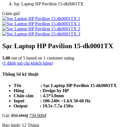
Sạc Laptop HP Pavilion 15-dk0001TX
Giảm giá!
Sạc Laptop HP Pavilion 15-dk0001TX
5.00
out of
5
based on
1
customer rating
(
1
đánh giá của khách hàng)
Thông Số kỹ thuật
Tên : Sạc Laptop HP Pavilion 15-dk0001TX
Hãng : Design by HP
Chân cắm : 4.5*3.0mm
Input : 100-240v ~1.6A 50-60 Hz
Output : 19.5v-7.7a-150w
Giá
Giá
Giá:
850.000
₫
750.000
₫
gốc
hiện
Bảo hành:
12 Tháng
là:
tại