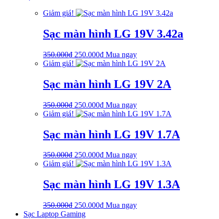
là:
tại
Giảm giá!
750.000₫.
là:
650.000₫.
Sạc màn hình LG 19V 3.42a
Giá
Giá
350.000
₫
250.000
₫
Mua ngay
gốc
hiện
Giảm giá!
là:
tại
350.000₫.
là:
Sạc màn hình LG 19V 2A
250.000₫.
Giá
Giá
350.000
₫
250.000
₫
Mua ngay
gốc
hiện
Giảm giá!
là:
tại
350.000₫.
là:
Sạc màn hình LG 19V 1.7A
250.000₫.
Giá
Giá
350.000
₫
250.000
₫
Mua ngay
gốc
hiện
Giảm giá!
là:
tại
350.000₫.
là:
Sạc màn hình LG 19V 1.3A
250.000₫.
Giá
Giá
350.000
₫
250.000
₫
Mua ngay
gốc
hiện
Sạc Laptop Gaming