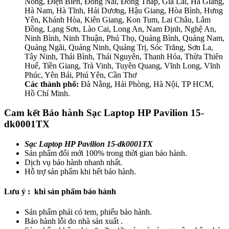
Nông, Điện Biên, Đồng Nai, Đồng Tháp, Gia Lai, Hà Giang,
Hà Nam, Hà Tĩnh, Hải Dương, Hậu Giang, Hòa Bình, Hưng
Yên, Khánh Hòa, Kiên Giang, Kon Tum, Lai Châu, Lâm
Đồng, Lạng Sơn, Lào Cai, Long An, Nam Định, Nghệ An,
Ninh Bình, Ninh Thuận, Phú Thọ, Quảng Bình, Quảng Nam,
Quảng Ngãi, Quảng Ninh, Quảng Trị, Sóc Trăng, Sơn La,
Tây Ninh, Thái Bình, Thái Nguyên, Thanh Hóa, Thừa Thiên
Huế, Tiền Giang, Trà Vinh, Tuyên Quang, Vĩnh Long, Vĩnh
Phúc, Yên Bái, Phú Yên, Cần Thơ
Các thành phố:
Đà Nẵng, Hải Phòng, Hà Nội, TP HCM,
Hồ Chí Minh.
Cam kết Bảo hành Sạc Laptop HP Pavilion 15-
dk0001TX
Sạc Laptop HP Pavilion 15-dk0001TX
Sản phẩm đổi mới 100% trong thời gian bảo hành.
Dịch vụ bảo hành nhanh nhất.
Hỗ trợ sản phẩm khi hết bảo hành.
Lưu ý : khi sản phẩm bảo hành
Sản phẩm phải có tem, phiếu bảo hành.
Bảo hành lỗi do nhà sản xuất .