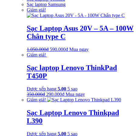
Sạc laptop Samsung
Giảm giá!
Sạc Laptop Asus 20V – 5A – 100W
Chân type C
Giá
Giá
1.050.000
₫
590.000
₫
Mua ngay
gốc
hiện
Giảm giá!
là:
tại
1.050.000₫.
là:
Sạc laptop Lenovo ThinkPad
590.000₫.
T450P
Được xếp hạng
5.00
5 sao
Giá
Giá
350.000
₫
290.000
₫
Mua ngay
gốc
hiện
Giảm giá!
là:
tại
350.000₫.
là:
Sạc Laptop Lenovo Thinkpad
290.000₫.
L390
Được xếp hạng
5.00
5 sao