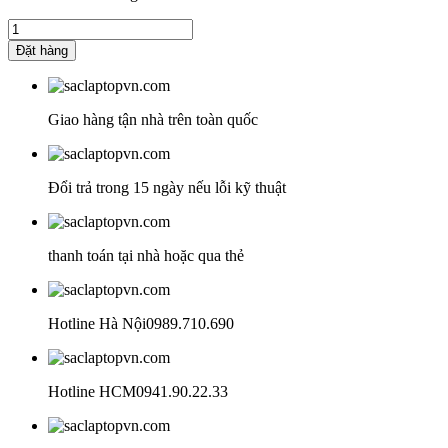
850.000₫.
là:
Sạc
750.000₫.
Laptop
Đặt hàng
HP
Pavilion
15-
dk0001TX
Giao hàng tận nhà trên toàn quốc
số
lượng
Đổi trả trong 15 ngày nếu lỗi kỹ thuật
thanh toán tại nhà hoặc qua thẻ
Hotline Hà Nội
0989.710.690
Hotline HCM
0941.90.22.33