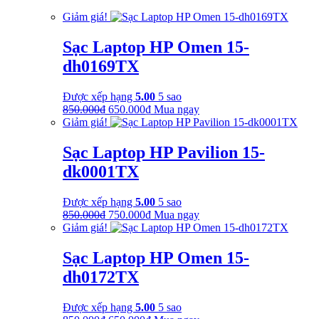
là:
tại
Giảm giá!
350.000₫.
là:
250.000₫.
Sạc Laptop HP Omen 15-
dh0169TX
Được xếp hạng
5.00
5 sao
Giá
Giá
850.000
₫
650.000
₫
Mua ngay
gốc
hiện
Giảm giá!
là:
tại
850.000₫.
là:
Sạc Laptop HP Pavilion 15-
650.000₫.
dk0001TX
Được xếp hạng
5.00
5 sao
Giá
Giá
850.000
₫
750.000
₫
Mua ngay
gốc
hiện
Giảm giá!
là:
tại
850.000₫.
là:
Sạc Laptop HP Omen 15-
750.000₫.
dh0172TX
Được xếp hạng
5.00
5 sao