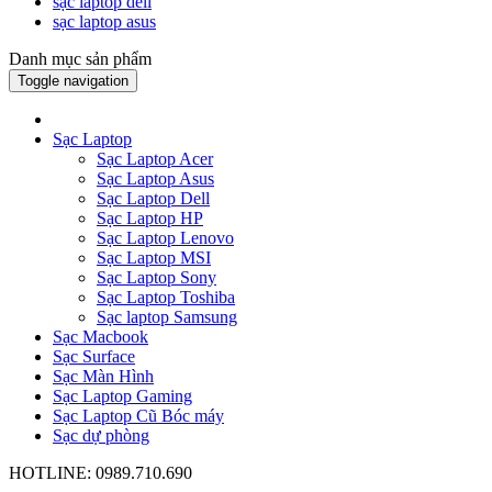
sạc laptop dell
sạc laptop asus
Danh mục sản phẩm
Toggle navigation
Sạc Laptop
Sạc Laptop Acer
Sạc Laptop Asus
Sạc Laptop Dell
Sạc Laptop HP
Sạc Laptop Lenovo
Sạc Laptop MSI
Sạc Laptop Sony
Sạc Laptop Toshiba
Sạc laptop Samsung
Sạc Macbook
Sạc Surface
Sạc Màn Hình
Sạc Laptop Gaming
Sạc Laptop Cũ Bóc máy
Sạc dự phòng
HOTLINE: 0989.710.690