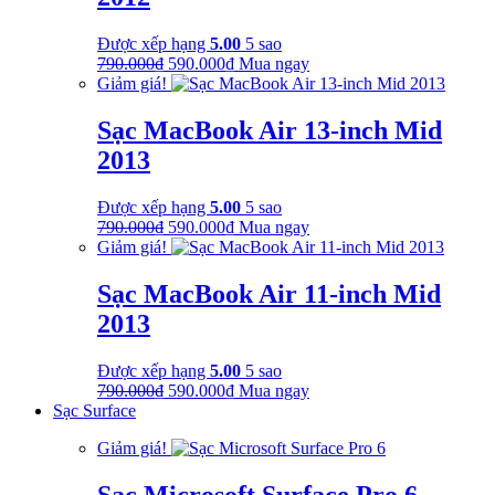
Được xếp hạng
5.00
5 sao
Giá
Giá
790.000
₫
590.000
₫
Mua ngay
gốc
hiện
Giảm giá!
là:
tại
790.000₫.
là:
Sạc MacBook Air 13-inch Mid
590.000₫.
2013
Được xếp hạng
5.00
5 sao
Giá
Giá
790.000
₫
590.000
₫
Mua ngay
gốc
hiện
Giảm giá!
là:
tại
790.000₫.
là:
Sạc MacBook Air 11-inch Mid
590.000₫.
2013
Được xếp hạng
5.00
5 sao
Giá
Giá
790.000
₫
590.000
₫
Mua ngay
gốc
hiện
Sạc Surface
là:
tại
Giảm giá!
790.000₫.
là:
590.000₫.
Sạc Microsoft Surface Pro 6