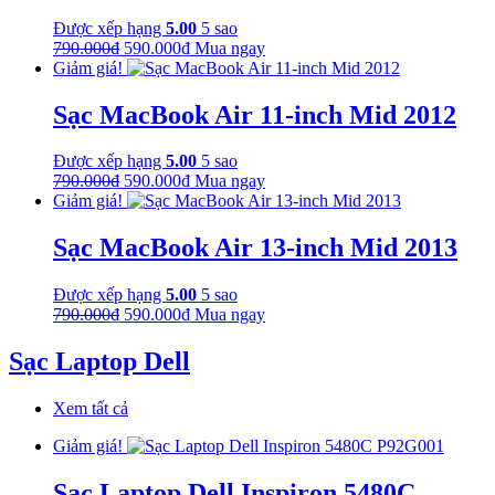
Được xếp hạng
5.00
5 sao
Giá
Giá
790.000
₫
590.000
₫
Mua ngay
gốc
hiện
Giảm giá!
là:
tại
790.000₫.
là:
Sạc MacBook Air 11-inch Mid 2012
590.000₫.
Được xếp hạng
5.00
5 sao
Giá
Giá
790.000
₫
590.000
₫
Mua ngay
gốc
hiện
Giảm giá!
là:
tại
790.000₫.
là:
Sạc MacBook Air 13-inch Mid 2013
590.000₫.
Được xếp hạng
5.00
5 sao
Giá
Giá
790.000
₫
590.000
₫
Mua ngay
gốc
hiện
là:
tại
Sạc Laptop Dell
790.000₫.
là:
590.000₫.
Xem tất cả
Giảm giá!
Sạc Laptop Dell Inspiron 5480C