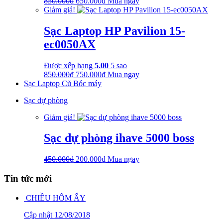
Giá
Giá
850.000
₫
650.000
₫
Mua ngay
gốc
hiện
Giảm giá!
là:
tại
850.000₫.
là:
Sạc Laptop HP Pavilion 15-
650.000₫.
ec0050AX
Được xếp hạng
5.00
5 sao
Giá
Giá
850.000
₫
750.000
₫
Mua ngay
gốc
hiện
Sạc Laptop Cũ Bóc máy
là:
tại
Sạc dự phòng
850.000₫.
là:
750.000₫.
Giảm giá!
Sạc dự phòng ihave 5000 boss
Giá
Giá
450.000
₫
200.000
₫
Mua ngay
gốc
hiện
là:
tại
Tin tức mới
450.000₫.
là:
200.000₫.
CHIỀU HÔM ẤY
Cập nhật
12/08/2018