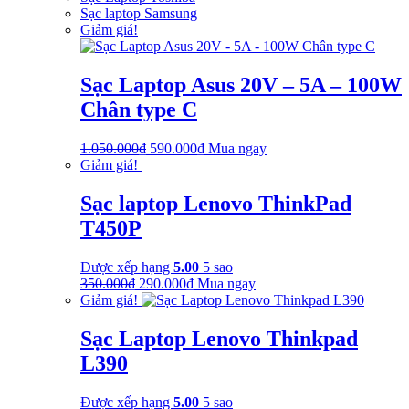
Sạc laptop Samsung
Giảm giá!
Sạc Laptop Asus 20V – 5A – 100W
Chân type C
Giá
Giá
1.050.000
₫
590.000
₫
Mua ngay
gốc
hiện
Giảm giá!
là:
tại
1.050.000₫.
là:
Sạc laptop Lenovo ThinkPad
590.000₫.
T450P
Được xếp hạng
5.00
5 sao
Giá
Giá
350.000
₫
290.000
₫
Mua ngay
gốc
hiện
Giảm giá!
là:
tại
350.000₫.
là:
Sạc Laptop Lenovo Thinkpad
290.000₫.
L390
Được xếp hạng
5.00
5 sao