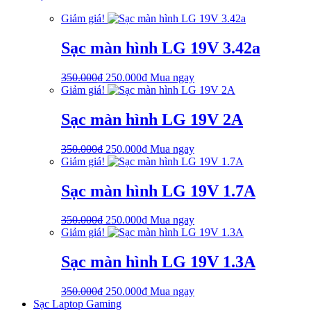
là:
tại
Giảm giá!
750.000₫.
là:
650.000₫.
Sạc màn hình LG 19V 3.42a
Giá
Giá
350.000
₫
250.000
₫
Mua ngay
gốc
hiện
Giảm giá!
là:
tại
350.000₫.
là:
Sạc màn hình LG 19V 2A
250.000₫.
Giá
Giá
350.000
₫
250.000
₫
Mua ngay
gốc
hiện
Giảm giá!
là:
tại
350.000₫.
là:
Sạc màn hình LG 19V 1.7A
250.000₫.
Giá
Giá
350.000
₫
250.000
₫
Mua ngay
gốc
hiện
Giảm giá!
là:
tại
350.000₫.
là:
Sạc màn hình LG 19V 1.3A
250.000₫.
Giá
Giá
350.000
₫
250.000
₫
Mua ngay
gốc
hiện
Sạc Laptop Gaming