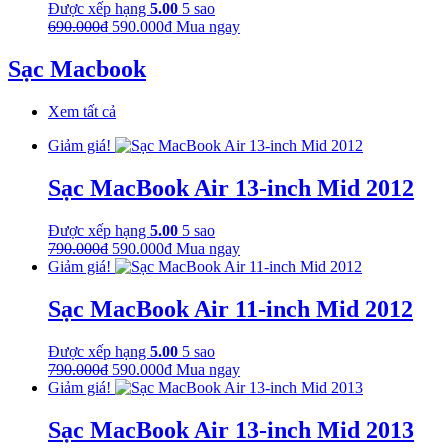
Được xếp hạng
5.00
5 sao
Giá
Giá
690.000
₫
590.000
₫
Mua ngay
gốc
hiện
là:
tại
Sạc Macbook
690.000₫.
là:
590.000₫.
Xem tất cả
Giảm giá!
Sạc MacBook Air 13-inch Mid 2012
Được xếp hạng
5.00
5 sao
Giá
Giá
790.000
₫
590.000
₫
Mua ngay
gốc
hiện
Giảm giá!
là:
tại
790.000₫.
là:
Sạc MacBook Air 11-inch Mid 2012
590.000₫.
Được xếp hạng
5.00
5 sao
Giá
Giá
790.000
₫
590.000
₫
Mua ngay
gốc
hiện
Giảm giá!
là:
tại
790.000₫.
là:
Sạc MacBook Air 13-inch Mid 2013
590.000₫.