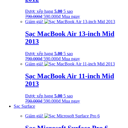
Được xếp hạng
5.00
5 sao
Giá
Giá
790.000
₫
590.000
₫
Mua ngay
gốc
hiện
Giảm giá!
là:
tại
790.000₫.
là:
Sạc MacBook Air 13-inch Mid
590.000₫.
2013
Được xếp hạng
5.00
5 sao
Giá
Giá
790.000
₫
590.000
₫
Mua ngay
gốc
hiện
Giảm giá!
là:
tại
790.000₫.
là:
Sạc MacBook Air 11-inch Mid
590.000₫.
2013
Được xếp hạng
5.00
5 sao
Giá
Giá
790.000
₫
590.000
₫
Mua ngay
gốc
hiện
Sạc Surface
là:
tại
Giảm giá!
790.000₫.
là:
590.000₫.
Sạc Microsoft Surface Pro 6