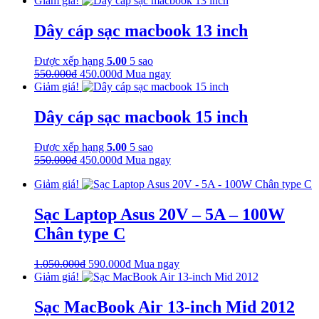
Giảm giá!
là:
tại
550.000₫.
là:
Dây cáp sạc macbook 13 inch
450.000₫.
Được xếp hạng
5.00
5 sao
Giá
Giá
550.000
₫
450.000
₫
Mua ngay
gốc
hiện
Giảm giá!
là:
tại
550.000₫.
là:
Dây cáp sạc macbook 15 inch
450.000₫.
Được xếp hạng
5.00
5 sao
Giá
Giá
550.000
₫
450.000
₫
Mua ngay
gốc
hiện
Giảm giá!
là:
tại
550.000₫.
là:
450.000₫.
Sạc Laptop Asus 20V – 5A – 100W
Chân type C
Giá
Giá
1.050.000
₫
590.000
₫
Mua ngay
gốc
hiện
Giảm giá!
là:
tại
1.050.000₫.
là:
Sạc MacBook Air 13-inch Mid 2012
590.000₫.