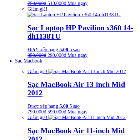
Giá
Giá
750.000
₫
510.000
₫
Mua ngay
gốc
hiện
Giảm giá!
là:
tại
750.000₫.
là:
510.000₫.
Sạc Laptop HP Pavilion x360 14-
dh1138TU
Được xếp hạng
5.00
5 sao
Giá
Giá
350.000
₫
290.000
₫
Mua ngay
gốc
hiện
Sạc Macbook
là:
tại
Giảm giá!
350.000₫.
là:
290.000₫.
Sạc MacBook Air 13-inch Mid
2012
Được xếp hạng
5.00
5 sao
Giá
Giá
790.000
₫
590.000
₫
Mua ngay
gốc
hiện
Giảm giá!
là:
tại
790.000₫.
là:
Sạc MacBook Air 11-inch Mid
590.000₫.
2012