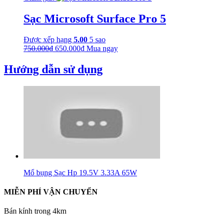
là:
tại
750.000₫.
là:
Sạc Microsoft Surface Pro 5
650.000₫.
Được xếp hạng
5.00
5 sao
Giá
Giá
750.000
₫
650.000
₫
Mua ngay
gốc
hiện
là:
tại
Hướng dẫn sử dụng
750.000₫.
là:
650.000₫.
Mổ bụng Sạc Hp 19.5V 3.33A 65W
MIỄN PHÍ VẬN CHUYỂN
Bán kính trong 4km