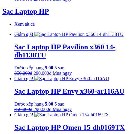
gốc
hiện
là:
tại
Sạc Laptop HP
350.000₫.
là:
290.000₫.
Xem tất cả
Giảm giá!
Sạc Laptop HP Pavilion x360 14-
dh1138TU
Được xếp hạng
5.00
5 sao
Giá
Giá
350.000
₫
290.000
₫
Mua ngay
gốc
hiện
Giảm giá!
là:
tại
350.000₫.
là:
Sạc Laptop HP Envy x360-ar116AU
290.000₫.
Được xếp hạng
5.00
5 sao
Giá
Giá
350.000
₫
290.000
₫
Mua ngay
gốc
hiện
Giảm giá!
là:
tại
350.000₫.
là:
Sạc Laptop HP Omen 15-dh0169TX
290.000₫.