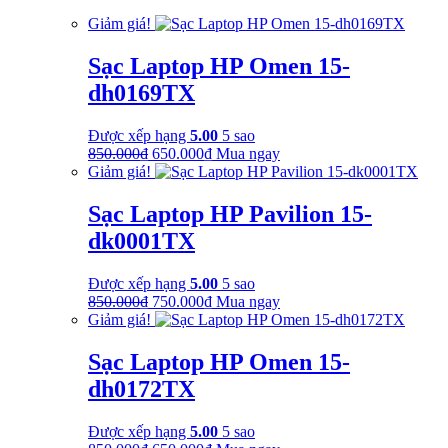
là:
tại
Giảm giá!
350.000₫.
là:
250.000₫.
Sạc Laptop HP Omen 15-
dh0169TX
Được xếp hạng
5.00
5 sao
Giá
Giá
850.000
₫
650.000
₫
Mua ngay
gốc
hiện
Giảm giá!
là:
tại
850.000₫.
là:
Sạc Laptop HP Pavilion 15-
650.000₫.
dk0001TX
Được xếp hạng
5.00
5 sao
Giá
Giá
850.000
₫
750.000
₫
Mua ngay
gốc
hiện
Giảm giá!
là:
tại
850.000₫.
là:
Sạc Laptop HP Omen 15-
750.000₫.
dh0172TX
Được xếp hạng
5.00
5 sao