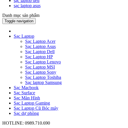
sạc laptop dell
sạc laptop asus
Danh mục sản phẩm
Toggle navigation
Sạc Laptop
Sạc Laptop Acer
Sạc Laptop Asus
Sạc Laptop Dell
Sạc Laptop HP
Sạc Laptop Lenovo
Sạc Laptop MSI
Sạc Laptop Sony
Sạc Laptop Toshiba
Sạc laptop Samsung
Sạc Macbook
Sạc Surface
Sạc Màn Hình
Sạc Laptop Gaming
Sạc Laptop Cũ Bóc máy
Sạc dự phòng
HOTLINE: 0989.710.690