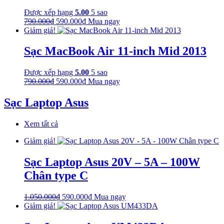
Được xếp hạng
5.00
5 sao
Giá
Giá
790.000
₫
590.000
₫
Mua ngay
gốc
hiện
Giảm giá!
là:
tại
790.000₫.
là:
Sạc MacBook Air 11-inch Mid 2013
590.000₫.
Được xếp hạng
5.00
5 sao
Giá
Giá
790.000
₫
590.000
₫
Mua ngay
gốc
hiện
là:
tại
Sạc Laptop Asus
790.000₫.
là:
590.000₫.
Xem tất cả
Giảm giá!
Sạc Laptop Asus 20V – 5A – 100W
Chân type C
Giá
Giá
1.050.000
₫
590.000
₫
Mua ngay
gốc
hiện
Giảm giá!
là:
tại
1.050.000₫.
là: