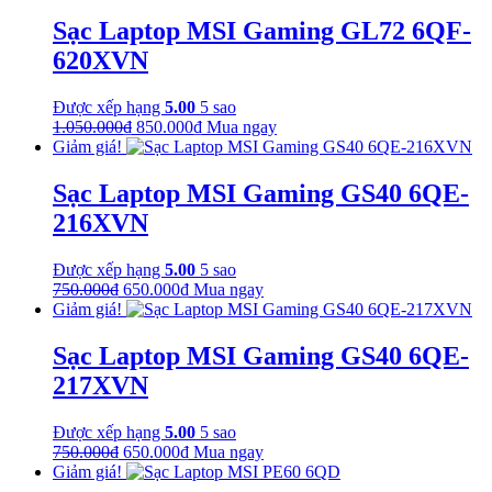
là:
tại
850.000₫.
là:
Sạc Laptop MSI Gaming GL72 6QF-
650.000₫.
620XVN
Được xếp hạng
5.00
5 sao
Giá
Giá
1.050.000
₫
850.000
₫
Mua ngay
gốc
hiện
Giảm giá!
là:
tại
1.050.000₫.
là:
Sạc Laptop MSI Gaming GS40 6QE-
850.000₫.
216XVN
Được xếp hạng
5.00
5 sao
Giá
Giá
750.000
₫
650.000
₫
Mua ngay
gốc
hiện
Giảm giá!
là:
tại
750.000₫.
là:
Sạc Laptop MSI Gaming GS40 6QE-
650.000₫.
217XVN
Được xếp hạng
5.00
5 sao
Giá
Giá
750.000
₫
650.000
₫
Mua ngay
gốc
hiện
Giảm giá!
là:
tại