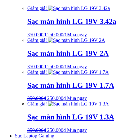
là:
tại
Giảm giá!
750.000₫.
là:
650.000₫.
Sạc màn hình LG 19V 3.42a
Giá
Giá
350.000
₫
250.000
₫
Mua ngay
gốc
hiện
Giảm giá!
là:
tại
350.000₫.
là:
Sạc màn hình LG 19V 2A
250.000₫.
Giá
Giá
350.000
₫
250.000
₫
Mua ngay
gốc
hiện
Giảm giá!
là:
tại
350.000₫.
là:
Sạc màn hình LG 19V 1.7A
250.000₫.
Giá
Giá
350.000
₫
250.000
₫
Mua ngay
gốc
hiện
Giảm giá!
là:
tại
350.000₫.
là:
Sạc màn hình LG 19V 1.3A
250.000₫.
Giá
Giá
350.000
₫
250.000
₫
Mua ngay
gốc
hiện
Sạc Laptop Gaming