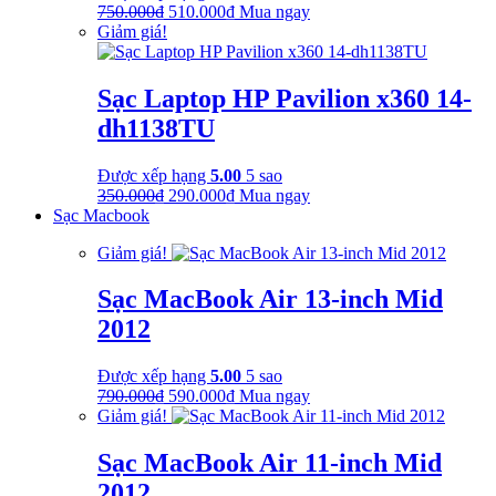
Giá
Giá
750.000
₫
510.000
₫
Mua ngay
gốc
hiện
Giảm giá!
là:
tại
750.000₫.
là:
510.000₫.
Sạc Laptop HP Pavilion x360 14-
dh1138TU
Được xếp hạng
5.00
5 sao
Giá
Giá
350.000
₫
290.000
₫
Mua ngay
gốc
hiện
Sạc Macbook
là:
tại
Giảm giá!
350.000₫.
là:
290.000₫.
Sạc MacBook Air 13-inch Mid
2012
Được xếp hạng
5.00
5 sao
Giá
Giá
790.000
₫
590.000
₫
Mua ngay
gốc
hiện
Giảm giá!
là:
tại
790.000₫.
là:
Sạc MacBook Air 11-inch Mid
590.000₫.
2012