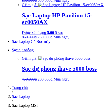
Giá
Giá
850.000
₫
650.000
₫
Mua ngay
gốc
hiện
Giảm giá!
là:
tại
850.000₫.
là:
Sạc Laptop HP Pavilion 15-
650.000₫.
ec0050AX
Được xếp hạng
5.00
5 sao
Giá
Giá
850.000
₫
750.000
₫
Mua ngay
gốc
hiện
Sạc Laptop Cũ Bóc máy
là:
tại
Sạc dự phòng
850.000₫.
là:
750.000₫.
Giảm giá!
Sạc dự phòng ihave 5000 boss
Giá
Giá
450.000
₫
200.000
₫
Mua ngay
gốc
hiện
Trang chủ
là:
tại
/
450.000₫.
là:
Sạc Laptop
200.000₫.
/
Sạc Laptop MSI