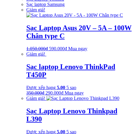
Sạc laptop Samsung
Giảm giá!
Sạc Laptop Asus 20V – 5A – 100W
Chân type C
Giá
Giá
1.050.000
₫
590.000
₫
Mua ngay
gốc
hiện
Giảm giá!
là:
tại
1.050.000₫.
là:
Sạc laptop Lenovo ThinkPad
590.000₫.
T450P
Được xếp hạng
5.00
5 sao
Giá
Giá
350.000
₫
290.000
₫
Mua ngay
gốc
hiện
Giảm giá!
là:
tại
350.000₫.
là:
Sạc Laptop Lenovo Thinkpad
290.000₫.
L390
Được xếp hạng
5.00
5 sao