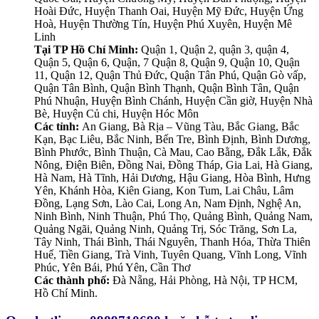
Hoài Đức, Huyện Thanh Oai, Huyện Mỹ Đức, Huyện Ứng
Hoà, Huyện Thường Tín, Huyện Phú Xuyên, Huyện Mê
Linh
Tại TP Hồ Chí Minh:
Quận 1, Quận 2, quận 3, quận 4,
Quận 5, Quận 6, Quận, 7 Quận 8, Quận 9, Quận 10, Quận
11, Quận 12, Quận Thủ Đức, Quận Tân Phú, Quận Gò vấp,
Quận Tân Bình, Quận Bình Thạnh, Quận Bình Tân, Quận
Phú Nhuận, Huyện Bình Chánh, Huyện Cần giờ, Huyện Nhà
Bè, Huyện Củ chi, Huyện Hóc Môn
Các tỉnh:
An Giang, Bà Rịa – Vũng Tàu, Bắc Giang, Bắc
Kạn, Bạc Liêu, Bắc Ninh, Bến Tre, Bình Định, Bình Dương,
Bình Phước, Bình Thuận, Cà Mau, Cao Bằng, Đắk Lắk, Đắk
Nông, Điện Biên, Đồng Nai, Đồng Tháp, Gia Lai, Hà Giang,
Hà Nam, Hà Tĩnh, Hải Dương, Hậu Giang, Hòa Bình, Hưng
Yên, Khánh Hòa, Kiên Giang, Kon Tum, Lai Châu, Lâm
Đồng, Lạng Sơn, Lào Cai, Long An, Nam Định, Nghệ An,
Ninh Bình, Ninh Thuận, Phú Thọ, Quảng Bình, Quảng Nam,
Quảng Ngãi, Quảng Ninh, Quảng Trị, Sóc Trăng, Sơn La,
Tây Ninh, Thái Bình, Thái Nguyên, Thanh Hóa, Thừa Thiên
Huế, Tiền Giang, Trà Vinh, Tuyên Quang, Vĩnh Long, Vĩnh
Phúc, Yên Bái, Phú Yên, Cần Thơ
Các thành phố:
Đà Nẵng, Hải Phòng, Hà Nội, TP HCM,
Hồ Chí Minh.