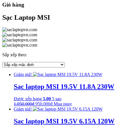
Giỏ hàng
Sạc Laptop MSI
Sắp xếp theo:
Giảm giá!
Sạc laptop MSI 19.5V 11.8A 230W
Được xếp hạng
5.00
5 sao
Giá
Giá
1.050.000
₫
950.000
₫
Mua ngay
gốc
hiện
Giảm giá!
là:
tại
1.050.000₫.
là:
Sạc laptop MSI 19.5V 6.15A 120W
950.000₫.