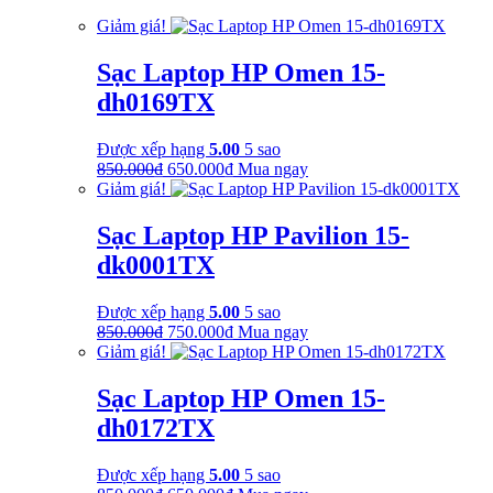
là:
tại
Giảm giá!
350.000₫.
là:
250.000₫.
Sạc Laptop HP Omen 15-
dh0169TX
Được xếp hạng
5.00
5 sao
Giá
Giá
850.000
₫
650.000
₫
Mua ngay
gốc
hiện
Giảm giá!
là:
tại
850.000₫.
là:
Sạc Laptop HP Pavilion 15-
650.000₫.
dk0001TX
Được xếp hạng
5.00
5 sao
Giá
Giá
850.000
₫
750.000
₫
Mua ngay
gốc
hiện
Giảm giá!
là:
tại
850.000₫.
là:
Sạc Laptop HP Omen 15-
750.000₫.
dh0172TX
Được xếp hạng
5.00
5 sao