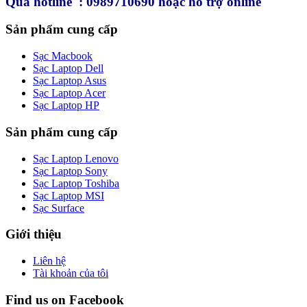
Qua hotline : 0989710690 hoặc hỗ trợ online
Sản phẩm cung cấp
Sạc Macbook
Sạc Laptop Dell
Sạc Laptop Asus
Sạc Laptop Acer
Sạc Laptop HP
Sản phẩm cung cấp
Sạc Laptop Lenovo
Sạc Laptop Sony
Sạc Laptop Toshiba
Sạc Laptop MSI
Sạc Surface
Giới thiệu
Liên hệ
Tài khoản của tôi
Find us on Facebook