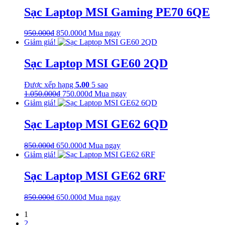
750.000₫.
là:
Sạc Laptop MSI Gaming PE70 6QE
650.000₫.
Giá
Giá
950.000
₫
850.000
₫
Mua ngay
gốc
hiện
Giảm giá!
là:
tại
950.000₫.
là:
Sạc Laptop MSI GE60 2QD
850.000₫.
Được xếp hạng
5.00
5 sao
Giá
Giá
1.050.000
₫
750.000
₫
Mua ngay
gốc
hiện
Giảm giá!
là:
tại
1.050.000₫.
là:
Sạc Laptop MSI GE62 6QD
750.000₫.
Giá
Giá
850.000
₫
650.000
₫
Mua ngay
gốc
hiện
Giảm giá!
là:
tại
850.000₫.
là:
Sạc Laptop MSI GE62 6RF
650.000₫.
Giá
Giá
850.000
₫
650.000
₫
Mua ngay
gốc
hiện
1
là:
tại
2
850.000₫.
là: