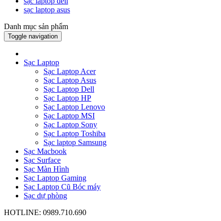
sạc laptop dell
sạc laptop asus
Danh mục sản phẩm
Toggle navigation
Sạc Laptop
Sạc Laptop Acer
Sạc Laptop Asus
Sạc Laptop Dell
Sạc Laptop HP
Sạc Laptop Lenovo
Sạc Laptop MSI
Sạc Laptop Sony
Sạc Laptop Toshiba
Sạc laptop Samsung
Sạc Macbook
Sạc Surface
Sạc Màn Hình
Sạc Laptop Gaming
Sạc Laptop Cũ Bóc máy
Sạc dự phòng
HOTLINE: 0989.710.690