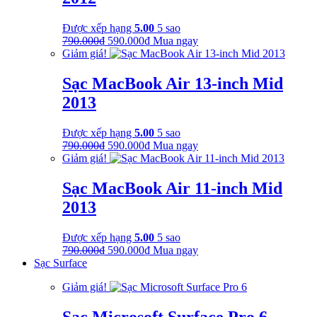
Được xếp hạng
5.00
5 sao
Giá
Giá
790.000
₫
590.000
₫
Mua ngay
gốc
hiện
Giảm giá!
là:
tại
790.000₫.
là:
Sạc MacBook Air 13-inch Mid
590.000₫.
2013
Được xếp hạng
5.00
5 sao
Giá
Giá
790.000
₫
590.000
₫
Mua ngay
gốc
hiện
Giảm giá!
là:
tại
790.000₫.
là:
Sạc MacBook Air 11-inch Mid
590.000₫.
2013
Được xếp hạng
5.00
5 sao
Giá
Giá
790.000
₫
590.000
₫
Mua ngay
gốc
hiện
Sạc Surface
là:
tại
Giảm giá!
790.000₫.
là:
590.000₫.
Sạc Microsoft Surface Pro 6