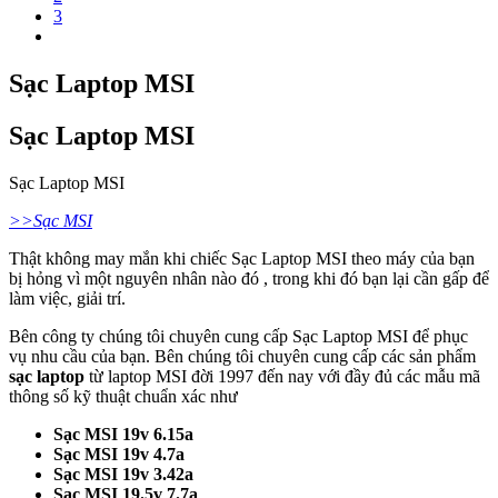
3
650.000₫.
Sạc Laptop MSI
Sạc Laptop MSI
Sạc Laptop MSI
>>Sạc MSI
Thật không may mắn khi chiếc Sạc Laptop MSI
theo máy của bạn
bị hỏng vì một nguyên nhân nào đó , trong khi đó bạn lại cần gấp để
làm việc, giải trí.
Bên công ty chúng tôi chuyên cung cấp Sạc Laptop MSI để phục
vụ nhu cầu của bạn. Bên chúng tôi chuyên cung cấp các sản phẩm
sạc laptop
từ laptop MSI đời 1997 đến nay với đầy đủ các mẫu mã
thông số kỹ thuật chuẩn xác như
Sạc MSI 19v 6.15a
Sạc MSI 19v 4.7a
Sạc MSI 19v 3.42a
Sạc MSI 19.5v 7.7a