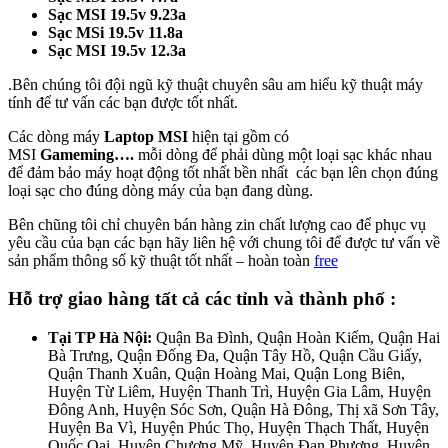
Sạc MSI 19.5v 9.23a
Sạc MSi 19.5v 11.8a
Sạc MSI 19.5v 12.3a
.Bên chúng tôi đội ngũ kỹ thuật chuyên sâu am hiểu kỹ thuật máy
tính để tư vấn các bạn được tốt nhất.
Các dòng máy
Laptop MSI
hiện tại gồm có
MSI
Gameming….
mỗi dòng để phải dùng một loại sạc khác nhau
để đảm bảo máy hoạt động tốt nhất bền nhất các bạn lên chọn đúng
loại sạc cho đúng dòng máy của bạn đang dùng.
Bên chũng tôi chỉ chuyên bán hàng zin chất lượng cao để phục vụ
yêu cầu của bạn các bạn hãy liên hệ với chung tôi để được tư vấn về
sản phẩm thông số kỹ thuật tốt nhất – hoàn toàn
free
Hỗ trợ giao hàng tất cả các tỉnh và thành phố :
Tại TP Hà Nội:
Quận Ba Đình, Quận Hoàn Kiếm, Quận Hai
Bà Trưng, Quận Đống Đa, Quận Tây Hồ, Quận Cầu Giấy,
Quận Thanh Xuân, Quận Hoàng Mai, Quận Long Biên,
Huyện Từ Liêm, Huyện Thanh Trì, Huyện Gia Lâm, Huyện
Đông Anh, Huyện Sóc Sơn, Quận Hà Đông, Thị xã Sơn Tây,
Huyện Ba Vì, Huyện Phúc Thọ, Huyện Thạch Thất, Huyện
Quốc Oai, Huyện Chương Mỹ, Huyện Đan Phượng, Huyện