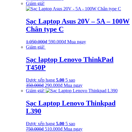
Giảm giá!
Sạc Laptop Asus 20V – 5A – 100W
Chân type C
Giá
Giá
1.050.000
₫
590.000
₫
Mua ngay
gốc
hiện
Giảm giá!
là:
tại
1.050.000₫.
là:
Sạc laptop Lenovo ThinkPad
590.000₫.
T450P
Được xếp hạng
5.00
5 sao
Giá
Giá
350.000
₫
290.000
₫
Mua ngay
gốc
hiện
Giảm giá!
là:
tại
350.000₫.
là:
Sạc Laptop Lenovo Thinkpad
290.000₫.
L390
Được xếp hạng
5.00
5 sao
Giá
Giá
750.000
₫
510.000
₫
Mua ngay