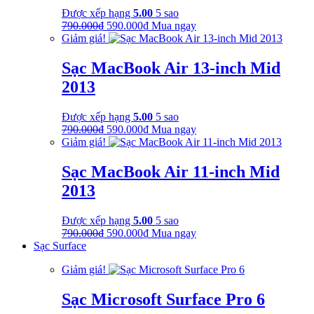
Được xếp hạng
5.00
5 sao
Giá
Giá
790.000
₫
590.000
₫
Mua ngay
gốc
hiện
Giảm giá!
là:
tại
790.000₫.
là:
Sạc MacBook Air 13-inch Mid
590.000₫.
2013
Được xếp hạng
5.00
5 sao
Giá
Giá
790.000
₫
590.000
₫
Mua ngay
gốc
hiện
Giảm giá!
là:
tại
790.000₫.
là:
Sạc MacBook Air 11-inch Mid
590.000₫.
2013
Được xếp hạng
5.00
5 sao
Giá
Giá
790.000
₫
590.000
₫
Mua ngay
gốc
hiện
Sạc Surface
là:
tại
Giảm giá!
790.000₫.
là:
590.000₫.
Sạc Microsoft Surface Pro 6