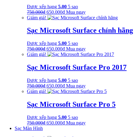
Được xếp hạng
5.00
5 sao
Giá
Giá
750.000
₫
650.000
₫
Mua ngay
gốc
hiện
Giảm giá!
là:
tại
750.000₫.
là:
Sạc Microsoft Surface chính hãng
650.000₫.
Được xếp hạng
5.00
5 sao
Giá
Giá
750.000
₫
650.000
₫
Mua ngay
gốc
hiện
Giảm giá!
là:
tại
750.000₫.
là:
Sạc Microsoft Surface Pro 2017
650.000₫.
Được xếp hạng
5.00
5 sao
Giá
Giá
750.000
₫
650.000
₫
Mua ngay
gốc
hiện
Giảm giá!
là:
tại
750.000₫.
là:
Sạc Microsoft Surface Pro 5
650.000₫.
Được xếp hạng
5.00
5 sao
Giá
Giá
750.000
₫
650.000
₫
Mua ngay
gốc
hiện
Sạc Màn Hình
là:
tại