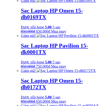
Giảm giá!
350.000₫.
là:
250.000₫.
Sạc Laptop HP Omen 15-
dh0169TX
Được xếp hạng
5.00
5 sao
Giá
Giá
850.000
₫
650.000
₫
Mua ngay
gốc
hiện
Giảm giá!
là:
tại
850.000₫.
là:
Sạc Laptop HP Pavilion 15-
650.000₫.
dk0001TX
Được xếp hạng
5.00
5 sao
Giá
Giá
850.000
₫
750.000
₫
Mua ngay
gốc
hiện
Giảm giá!
là:
tại
850.000₫.
là:
Sạc Laptop HP Omen 15-
750.000₫.
dh0172TX
Được xếp hạng
5.00
5 sao
Giá
Giá
850.000
₫
650.000
₫
Mua ngay
gốc
hiện
Giảm giá!