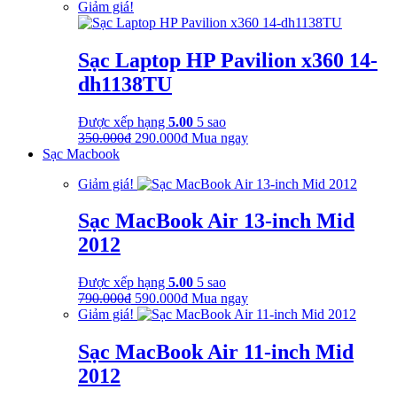
gốc
hiện
Giảm giá!
là:
tại
750.000₫.
là:
510.000₫.
Sạc Laptop HP Pavilion x360 14-
dh1138TU
Được xếp hạng
5.00
5 sao
Giá
Giá
350.000
₫
290.000
₫
Mua ngay
gốc
hiện
Sạc Macbook
là:
tại
Giảm giá!
350.000₫.
là:
290.000₫.
Sạc MacBook Air 13-inch Mid
2012
Được xếp hạng
5.00
5 sao
Giá
Giá
790.000
₫
590.000
₫
Mua ngay
gốc
hiện
Giảm giá!
là:
tại
790.000₫.
là:
Sạc MacBook Air 11-inch Mid
590.000₫.
2012