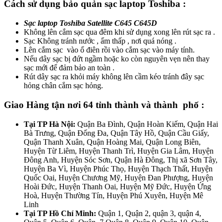
Cách sử dụng bảo quản sạc laptop Toshiba :
Sạc laptop Toshiba Satellite C645 C645D
Không lên cắm sạc qua đêm khi sử dụng xong lên rút sạc ra .
Sạc Không tránh nước , ẩm thấp , nơi quá nóng .
Lên cắm sạc vào ổ điên rồi vào cắm sạc vào máy tính.
Nếu dây sạc bị đứt ngầm hoặc ko còn nguyên vẹn nên thay
sạc mới để đảm bảo an toàn .
Rút dây sạc ra khỏi máy không lên cầm kéo tránh đây sạc
hỏng chân cắm sạc hỏng.
Giao Hàng tận nơi 64 tỉnh thành và thành phố :
Tại TP Hà Nội:
Quận Ba Đình, Quận Hoàn Kiếm, Quận Hai
Bà Trưng, Quận Đống Đa, Quận Tây Hồ, Quận Cầu Giấy,
Quận Thanh Xuân, Quận Hoàng Mai, Quận Long Biên,
Huyện Từ Liêm, Huyện Thanh Trì, Huyện Gia Lâm, Huyện
Đông Anh, Huyện Sóc Sơn, Quận Hà Đông, Thị xã Sơn Tây,
Huyện Ba Vì, Huyện Phúc Thọ, Huyện Thạch Thất, Huyện
Quốc Oai, Huyện Chương Mỹ, Huyện Đan Phượng, Huyện
Hoài Đức, Huyện Thanh Oai, Huyện Mỹ Đức, Huyện Ứng
Hoà, Huyện Thường Tín, Huyện Phú Xuyên, Huyện Mê
Linh
Tại TP Hồ Chí Minh:
Quận 1, Quận 2, quận 3, quận 4,