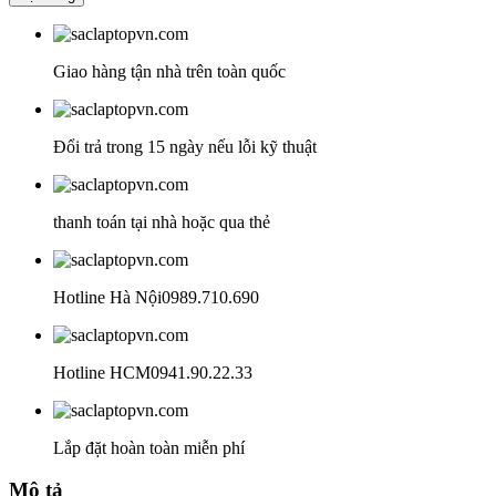
Toshiba
250.000₫.
Satellite
C645
C645D
Giao hàng tận nhà trên toàn quốc
số
lượng
Đổi trả trong 15 ngày nếu lỗi kỹ thuật
thanh toán tại nhà hoặc qua thẻ
Hotline Hà Nội
0989.710.690
Hotline HCM
0941.90.22.33
Lắp đặt hoàn toàn miễn phí
Mô tả