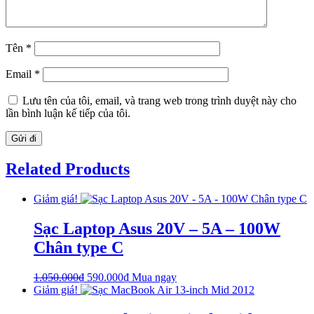
Tên
*
Email
*
Lưu tên của tôi, email, và trang web trong trình duyệt này cho
lần bình luận kế tiếp của tôi.
Related Products
Giảm giá!
Sạc Laptop Asus 20V – 5A – 100W
Chân type C
Giá
Giá
1.050.000
₫
590.000
₫
Mua ngay
gốc
hiện
Giảm giá!
là:
tại