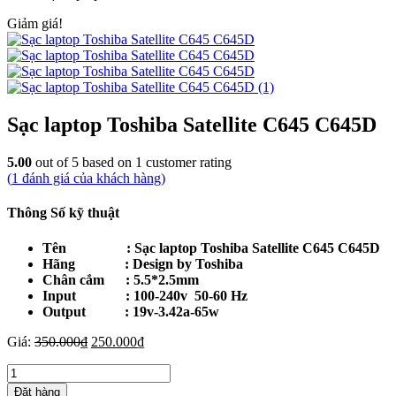
Giảm giá!
Sạc laptop Toshiba Satellite C645 C645D
5.00
out of
5
based on
1
customer rating
(
1
đánh giá của khách hàng)
Thông Số kỹ thuật
Tên : Sạc laptop Toshiba Satellite C645 C645D
Hãng : Design by Toshiba
Chân cắm : 5.5*2.5mm
Input : 100-240v 50-60 Hz
Output : 19v-3.42a-65w
Giá
Giá
Giá:
350.000
₫
250.000
₫
gốc
hiện
Sạc
là:
tại
laptop
350.000₫.
là:
Đặt hàng