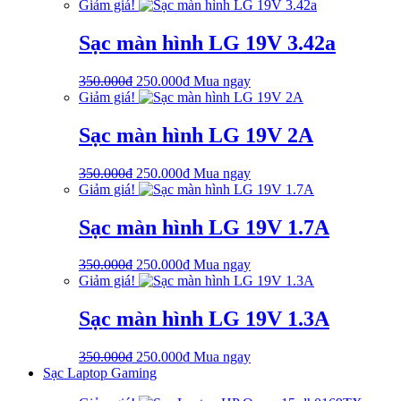
Giảm giá!
750.000₫.
là:
650.000₫.
Sạc màn hình LG 19V 3.42a
Giá
Giá
350.000
₫
250.000
₫
Mua ngay
gốc
hiện
Giảm giá!
là:
tại
350.000₫.
là:
Sạc màn hình LG 19V 2A
250.000₫.
Giá
Giá
350.000
₫
250.000
₫
Mua ngay
gốc
hiện
Giảm giá!
là:
tại
350.000₫.
là:
Sạc màn hình LG 19V 1.7A
250.000₫.
Giá
Giá
350.000
₫
250.000
₫
Mua ngay
gốc
hiện
Giảm giá!
là:
tại
350.000₫.
là:
Sạc màn hình LG 19V 1.3A
250.000₫.
Giá
Giá
350.000
₫
250.000
₫
Mua ngay
gốc
hiện
Sạc Laptop Gaming
là:
tại