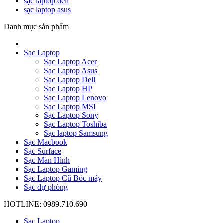
sạc laptop dell
sạc laptop asus
Danh mục sản phẩm
Sạc Laptop
Sạc Laptop Acer
Sạc Laptop Asus
Sạc Laptop Dell
Sạc Laptop HP
Sạc Laptop Lenovo
Sạc Laptop MSI
Sạc Laptop Sony
Sạc Laptop Toshiba
Sạc laptop Samsung
Sạc Macbook
Sạc Surface
Sạc Màn Hình
Sạc Laptop Gaming
Sạc Laptop Cũ Bóc máy
Sạc dự phòng
HOTLINE: 0989.710.690
Sạc Laptop