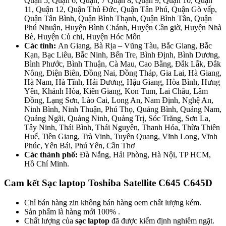
Quận 5, Quận 6, Quận, 7 Quận 8, Quận 9, Quận 10, Quận
11, Quận 12, Quận Thủ Đức, Quận Tân Phú, Quận Gò vấp,
Quận Tân Bình, Quận Bình Thạnh, Quận Bình Tân, Quận
Phú Nhuận, Huyện Bình Chánh, Huyện Cần giờ, Huyện Nhà
Bè, Huyện Củ chi, Huyện Hóc Môn
Các tỉnh:
An Giang, Bà Rịa – Vũng Tàu, Bắc Giang, Bắc
Kạn, Bạc Liêu, Bắc Ninh, Bến Tre, Bình Định, Bình Dương,
Bình Phước, Bình Thuận, Cà Mau, Cao Bằng, Đắk Lắk, Đắk
Nông, Điện Biên, Đồng Nai, Đồng Tháp, Gia Lai, Hà Giang,
Hà Nam, Hà Tĩnh, Hải Dương, Hậu Giang, Hòa Bình, Hưng
Yên, Khánh Hòa, Kiên Giang, Kon Tum, Lai Châu, Lâm
Đồng, Lạng Sơn, Lào Cai, Long An, Nam Định, Nghệ An,
Ninh Bình, Ninh Thuận, Phú Thọ, Quảng Bình, Quảng Nam,
Quảng Ngãi, Quảng Ninh, Quảng Trị, Sóc Trăng, Sơn La,
Tây Ninh, Thái Bình, Thái Nguyên, Thanh Hóa, Thừa Thiên
Huế, Tiền Giang, Trà Vinh, Tuyên Quang, Vĩnh Long, Vĩnh
Phúc, Yên Bái, Phú Yên, Cần Thơ
Các thành phố:
Đà Nẵng, Hải Phòng, Hà Nội, TP HCM,
Hồ Chí Minh.
Cam kết Sạc laptop Toshiba Satellite C645 C645D
Chỉ bán hàng zin không bán hàng oem chất lượng kém.
Sản phẩm là hàng mới 100% .
Chất lượng của
sạc laptop
đã được kiểm định nghiêm ngặt.