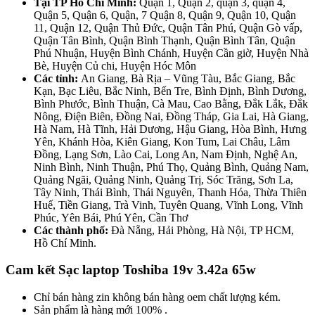
Tại TP Hồ Chí Minh:
Quận 1, Quận 2, quận 3, quận 4,
Quận 5, Quận 6, Quận, 7 Quận 8, Quận 9, Quận 10, Quận
11, Quận 12, Quận Thủ Đức, Quận Tân Phú, Quận Gò vấp,
Quận Tân Bình, Quận Bình Thạnh, Quận Bình Tân, Quận
Phú Nhuận, Huyện Bình Chánh, Huyện Cần giờ, Huyện Nhà
Bè, Huyện Củ chi, Huyện Hóc Môn
Các tỉnh:
An Giang, Bà Rịa – Vũng Tàu, Bắc Giang, Bắc
Kạn, Bạc Liêu, Bắc Ninh, Bến Tre, Bình Định, Bình Dương,
Bình Phước, Bình Thuận, Cà Mau, Cao Bằng, Đắk Lắk, Đắk
Nông, Điện Biên, Đồng Nai, Đồng Tháp, Gia Lai, Hà Giang,
Hà Nam, Hà Tĩnh, Hải Dương, Hậu Giang, Hòa Bình, Hưng
Yên, Khánh Hòa, Kiên Giang, Kon Tum, Lai Châu, Lâm
Đồng, Lạng Sơn, Lào Cai, Long An, Nam Định, Nghệ An,
Ninh Bình, Ninh Thuận, Phú Thọ, Quảng Bình, Quảng Nam,
Quảng Ngãi, Quảng Ninh, Quảng Trị, Sóc Trăng, Sơn La,
Tây Ninh, Thái Bình, Thái Nguyên, Thanh Hóa, Thừa Thiên
Huế, Tiền Giang, Trà Vinh, Tuyên Quang, Vĩnh Long, Vĩnh
Phúc, Yên Bái, Phú Yên, Cần Thơ
Các thành phố:
Đà Nẵng, Hải Phòng, Hà Nội, TP HCM,
Hồ Chí Minh.
Cam kết Sạc laptop Toshiba 19v 3.42a 65w
Chỉ bán hàng zin không bán hàng oem chất lượng kém.
Sản phẩm là hàng mới 100% .