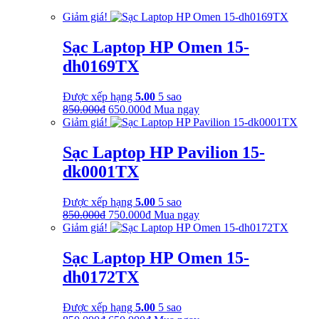
là:
tại
Giảm giá!
350.000₫.
là:
250.000₫.
Sạc Laptop HP Omen 15-
dh0169TX
Được xếp hạng
5.00
5 sao
Giá
Giá
850.000
₫
650.000
₫
Mua ngay
gốc
hiện
Giảm giá!
là:
tại
850.000₫.
là:
Sạc Laptop HP Pavilion 15-
650.000₫.
dk0001TX
Được xếp hạng
5.00
5 sao
Giá
Giá
850.000
₫
750.000
₫
Mua ngay
gốc
hiện
Giảm giá!
là:
tại
850.000₫.
là:
Sạc Laptop HP Omen 15-
750.000₫.
dh0172TX
Được xếp hạng
5.00
5 sao