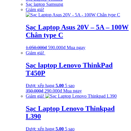
Sạc laptop Samsung
Giảm giá!
Sạc Laptop Asus 20V – 5A – 100W
Chân type C
Giá
Giá
1.050.000
₫
590.000
₫
Mua ngay
gốc
hiện
Giảm giá!
là:
tại
1.050.000₫.
là:
Sạc laptop Lenovo ThinkPad
590.000₫.
T450P
Được xếp hạng
5.00
5 sao
Giá
Giá
350.000
₫
290.000
₫
Mua ngay
gốc
hiện
Giảm giá!
là:
tại
350.000₫.
là:
Sạc Laptop Lenovo Thinkpad
290.000₫.
L390
Được xếp hạng
5.00
5 sao