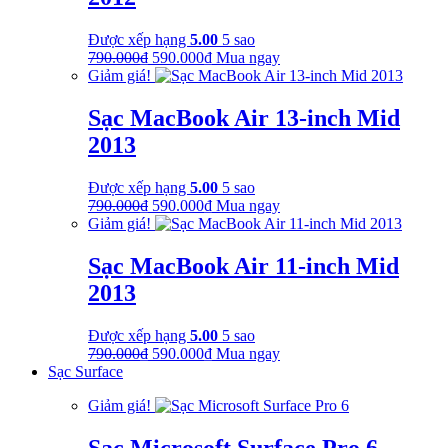
Được xếp hạng
5.00
5 sao
Giá
Giá
790.000
₫
590.000
₫
Mua ngay
gốc
hiện
Giảm giá!
là:
tại
790.000₫.
là:
Sạc MacBook Air 13-inch Mid
590.000₫.
2013
Được xếp hạng
5.00
5 sao
Giá
Giá
790.000
₫
590.000
₫
Mua ngay
gốc
hiện
Giảm giá!
là:
tại
790.000₫.
là:
Sạc MacBook Air 11-inch Mid
590.000₫.
2013
Được xếp hạng
5.00
5 sao
Giá
Giá
790.000
₫
590.000
₫
Mua ngay
gốc
hiện
Sạc Surface
là:
tại
Giảm giá!
790.000₫.
là:
590.000₫.
Sạc Microsoft Surface Pro 6