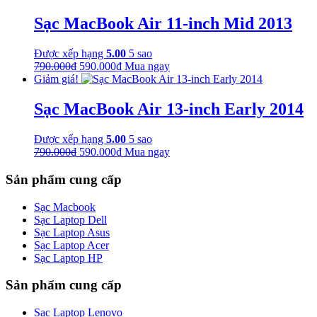
là:
tại
790.000₫.
là:
Sạc MacBook Air 11-inch Mid 2013
590.000₫.
Được xếp hạng
5.00
5 sao
Giá
Giá
790.000
₫
590.000
₫
Mua ngay
gốc
hiện
Giảm giá!
là:
tại
790.000₫.
là:
Sạc MacBook Air 13-inch Early 2014
590.000₫.
Được xếp hạng
5.00
5 sao
Giá
Giá
790.000
₫
590.000
₫
Mua ngay
gốc
hiện
là:
tại
Sản phẩm cung cấp
790.000₫.
là:
590.000₫.
Sạc Macbook
Sạc Laptop Dell
Sạc Laptop Asus
Sạc Laptop Acer
Sạc Laptop HP
Sản phẩm cung cấp
Sạc Laptop Lenovo