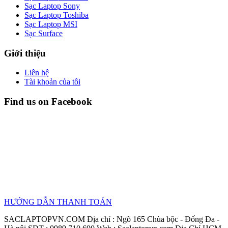
Sạc Laptop Sony
Sạc Laptop Toshiba
Sạc Laptop MSI
Sạc Surface
Giới thiệu
Liên hệ
Tài khoản của tôi
Find us on Facebook
HƯỚNG DẪN THANH TOÁN
SACLAPTOPVN.COM Địa chỉ : Ngõ 165 Chùa bộc - Đống Đa -