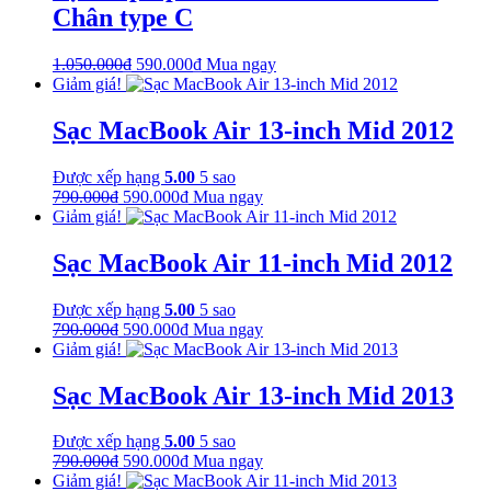
Chân type C
Giá
Giá
1.050.000
₫
590.000
₫
Mua ngay
gốc
hiện
Giảm giá!
là:
tại
1.050.000₫.
là:
Sạc MacBook Air 13-inch Mid 2012
590.000₫.
Được xếp hạng
5.00
5 sao
Giá
Giá
790.000
₫
590.000
₫
Mua ngay
gốc
hiện
Giảm giá!
là:
tại
790.000₫.
là:
Sạc MacBook Air 11-inch Mid 2012
590.000₫.
Được xếp hạng
5.00
5 sao
Giá
Giá
790.000
₫
590.000
₫
Mua ngay
gốc
hiện
Giảm giá!
là:
tại
790.000₫.
là:
Sạc MacBook Air 13-inch Mid 2013
590.000₫.
Được xếp hạng
5.00
5 sao
Giá
Giá
790.000
₫
590.000
₫
Mua ngay
gốc
hiện
Giảm giá!