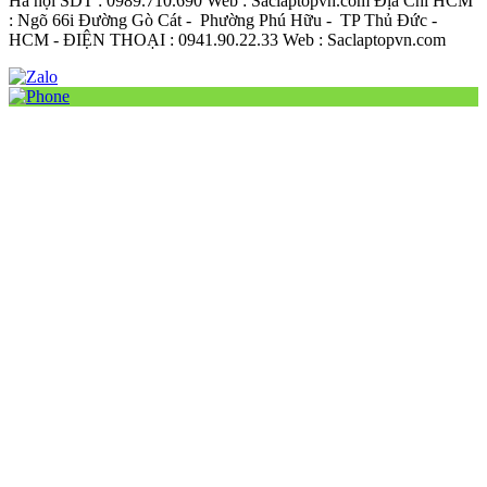
Hà nội SDT : 0989.710.690 Web : Saclaptopvn.com Địa Chỉ HCM
: Ngõ 66i Đường Gò Cát - Phường Phú Hữu - TP Thủ Đức -
HCM - ĐIỆN THOẠI : 0941.90.22.33 Web : Saclaptopvn.com