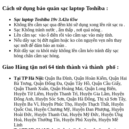
Cách sử dụng bảo quản sạc laptop Toshiba :
Sạc laptop Toshiba 19v 3.42a 65w
Không lên cắm sạc qua đêm khi sử dụng xong lên rút sạc ra .
Sạc Không tránh nước , ẩm thấp , nơi quá nóng .
Lên cắm sạc vào ổ điên rồi vào cắm sạc vào máy tính.
Nếu dây sạc bị đứt ngầm hoặc ko còn nguyên vẹn nên thay
sạc mới để đảm bảo an toàn .
Rút dây sạc ra khỏi máy không lên cầm kéo tránh đây sạc
hỏng chân cắm sạc hỏng.
Giao Hàng tận nơi 64 tỉnh thành và thành phố :
Tại TP Hà Nội:
Quận Ba Đình, Quận Hoàn Kiếm, Quận Hai
Bà Trưng, Quận Đống Đa, Quận Tây Hồ, Quận Cầu Giấy,
Quận Thanh Xuân, Quận Hoàng Mai, Quận Long Biên,
Huyện Từ Liêm, Huyện Thanh Trì, Huyện Gia Lâm, Huyện
Đông Anh, Huyện Sóc Sơn, Quận Hà Đông, Thị xã Sơn Tây,
Huyện Ba Vì, Huyện Phúc Thọ, Huyện Thạch Thất, Huyện
Quốc Oai, Huyện Chương Mỹ, Huyện Đan Phượng, Huyện
Hoài Đức, Huyện Thanh Oai, Huyện Mỹ Đức, Huyện Ứng
Hoà, Huyện Thường Tín, Huyện Phú Xuyên, Huyện Mê
Linh