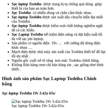
Sạc laptop Toshiba
được trang bị tụ chống quá dòng giúp
thiết bị của bạn an toàn hơn.
Sạc Toshiba
có nhiều dòng và chân cắm khác nhau .
Sạc laptop Toshiba
được sản xuất dây chuyền hiện đại nhất
của Toshiba .
Sạc laptop Toshiba
được kiểm soát chất lượng nghiêm ngặt
tất cả các khâu.
Sạc Laptop Toshiba
tiết kiệm điện năng và đặt hiệu suất tối
đa với sạc pin laptop.
Sản phẩm có nguồn điện 19v … với cường độ dòng điện
khác nhau …
Mạch điện được nhà máy sản xuất của Toshiba thiết kế để đạt
tối ưu nhất .
Nguồn gốc xuất xứ rõ ràng tem mác Toshiba chính hãng.
Không Bán hàng oem chỉ bán hàng zin , sạc giống như hình
dưới .
Hình ảnh sản phẩm Sạc Laptop Toshiba Chính
hãng
Sạc laptop Toshiba 19v 3.42a 65w
Sạc laptop Toshiba 19v 3.42a 65w