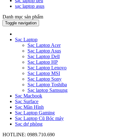
sạc laptop dell
sạc laptop asus
Danh mục sản phẩm
Toggle navigation
Sạc Laptop
Sạc Laptop Acer
Sạc Laptop Asus
Sạc Laptop Dell
Sạc Laptop HP
Sạc Laptop Lenovo
Sạc Laptop MSI
Sạc Laptop Sony
Sạc Laptop Toshiba
Sạc laptop Samsung
Sạc Macbook
Sạc Surface
Sạc Màn Hình
Sạc Laptop Gaming
Sạc Laptop Cũ Bóc máy
Sạc dự phòng
HOTLINE: 0989.710.690