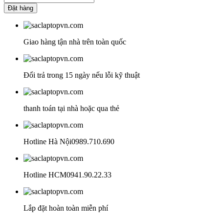
laptop
350.000₫.
là:
Đặt hàng
Toshiba
250.000₫.
19v
3.42a
65w
Giao hàng tận nhà trên toàn quốc
số
lượng
Đổi trả trong 15 ngày nếu lỗi kỹ thuật
thanh toán tại nhà hoặc qua thẻ
Hotline Hà Nội
0989.710.690
Hotline HCM
0941.90.22.33
Lắp đặt hoàn toàn miễn phí