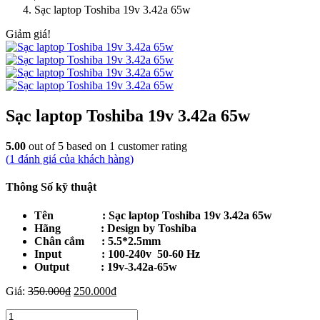
Sạc laptop Toshiba 19v 3.42a 65w
Giảm giá!
Sạc laptop Toshiba 19v 3.42a 65w
5.00
out of
5
based on
1
customer rating
(
1
đánh giá của khách hàng)
Thông Số kỹ thuật
Tên : Sạc laptop Toshiba 19v 3.42a 65w
Hãng : Design by Toshiba
Chân cắm : 5.5*2.5mm
Input : 100-240v 50-60 Hz
Output : 19v-3.42a-65w
Giá
Giá
Giá:
350.000
₫
250.000
₫
gốc
hiện
Sạc
là:
tại