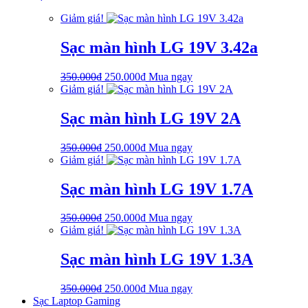
là:
tại
Giảm giá!
750.000₫.
là:
650.000₫.
Sạc màn hình LG 19V 3.42a
Giá
Giá
350.000
₫
250.000
₫
Mua ngay
gốc
hiện
Giảm giá!
là:
tại
350.000₫.
là:
Sạc màn hình LG 19V 2A
250.000₫.
Giá
Giá
350.000
₫
250.000
₫
Mua ngay
gốc
hiện
Giảm giá!
là:
tại
350.000₫.
là:
Sạc màn hình LG 19V 1.7A
250.000₫.
Giá
Giá
350.000
₫
250.000
₫
Mua ngay
gốc
hiện
Giảm giá!
là:
tại
350.000₫.
là:
Sạc màn hình LG 19V 1.3A
250.000₫.
Giá
Giá
350.000
₫
250.000
₫
Mua ngay
gốc
hiện
Sạc Laptop Gaming