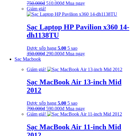
Giá
Giá
750.000
₫
510.000
₫
Mua ngay
gốc
hiện
Giảm giá!
là:
tại
750.000₫.
là:
510.000₫.
Sạc Laptop HP Pavilion x360 14-
dh1138TU
Được xếp hạng
5.00
5 sao
Giá
Giá
350.000
₫
290.000
₫
Mua ngay
gốc
hiện
Sạc Macbook
là:
tại
Giảm giá!
350.000₫.
là:
290.000₫.
Sạc MacBook Air 13-inch Mid
2012
Được xếp hạng
5.00
5 sao
Giá
Giá
790.000
₫
590.000
₫
Mua ngay
gốc
hiện
Giảm giá!
là:
tại
790.000₫.
là:
Sạc MacBook Air 11-inch Mid
590.000₫.
2012