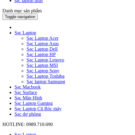
sạc laptop asus
Danh mục sản phẩm
Toggle navigation
Sạc Laptop
Sạc Laptop Acer
Sạc Laptop Asus
Sạc Laptop Dell
Sạc Laptop HP
Sạc Laptop Lenovo
Sạc Laptop MSI
Sạc Laptop Sony
Sạc Laptop Toshiba
Sạc laptop Samsung
Sạc Macbook
Sạc Surface
Sạc Màn Hình
Sạc Laptop Gaming
Sạc Laptop Cũ Bóc máy
Sạc dự phòng
HOTLINE: 0989.710.690
Sạc Laptop