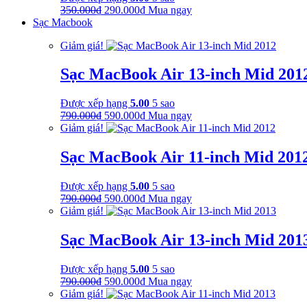
Giá
Giá
350.000
₫
290.000
₫
Mua ngay
gốc
hiện
Sạc Macbook
là:
tại
Giảm giá!
350.000₫.
là:
290.000₫.
Sạc MacBook Air 13-inch Mid 201
Được xếp hạng
5.00
5 sao
Giá
Giá
790.000
₫
590.000
₫
Mua ngay
gốc
hiện
Giảm giá!
là:
tại
790.000₫.
là:
Sạc MacBook Air 11-inch Mid 201
590.000₫.
Được xếp hạng
5.00
5 sao
Giá
Giá
790.000
₫
590.000
₫
Mua ngay
gốc
hiện
Giảm giá!
là:
tại
790.000₫.
là:
Sạc MacBook Air 13-inch Mid 201
590.000₫.
Được xếp hạng
5.00
5 sao
Giá
Giá
790.000
₫
590.000
₫
Mua ngay
gốc
hiện
Giảm giá!
là:
tại