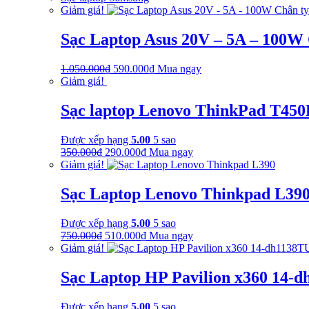
Giảm giá!
Sạc Laptop Asus 20V – 5A – 100W
Giá
Giá
1.050.000
₫
590.000
₫
Mua ngay
gốc
hiện
Giảm giá!
là:
tại
1.050.000₫.
là:
Sạc laptop Lenovo ThinkPad T450
590.000₫.
Được xếp hạng
5.00
5 sao
Giá
Giá
350.000
₫
290.000
₫
Mua ngay
gốc
hiện
Giảm giá!
là:
tại
350.000₫.
là:
Sạc Laptop Lenovo Thinkpad L39
290.000₫.
Được xếp hạng
5.00
5 sao
Giá
Giá
750.000
₫
510.000
₫
Mua ngay
gốc
hiện
Giảm giá!
là:
tại
750.000₫.
là:
Sạc Laptop HP Pavilion x360 14-
510.000₫.
Được xếp hạng
5.00
5 sao