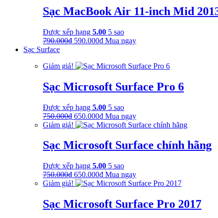
790.000₫.
là:
Sạc MacBook Air 11-inch Mid 201
590.000₫.
Được xếp hạng
5.00
5 sao
Giá
Giá
790.000
₫
590.000
₫
Mua ngay
gốc
hiện
Sạc Surface
là:
tại
Giảm giá!
790.000₫.
là:
590.000₫.
Sạc Microsoft Surface Pro 6
Được xếp hạng
5.00
5 sao
Giá
Giá
750.000
₫
650.000
₫
Mua ngay
gốc
hiện
Giảm giá!
là:
tại
750.000₫.
là:
Sạc Microsoft Surface chính hãng
650.000₫.
Được xếp hạng
5.00
5 sao
Giá
Giá
750.000
₫
650.000
₫
Mua ngay
gốc
hiện
Giảm giá!
là:
tại
750.000₫.
là:
Sạc Microsoft Surface Pro 2017
650.000₫.