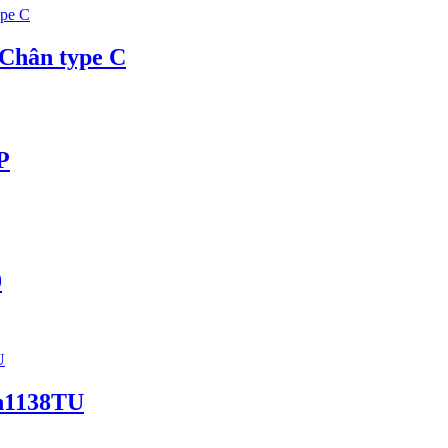
 Chân type C
P
0
dh1138TU