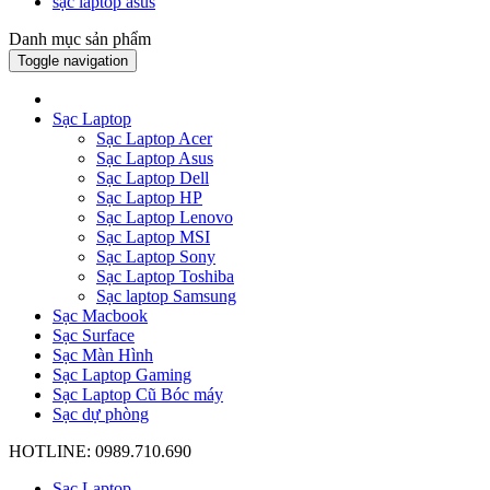
sạc laptop asus
Danh mục sản phẩm
Toggle navigation
Sạc Laptop
Sạc Laptop Acer
Sạc Laptop Asus
Sạc Laptop Dell
Sạc Laptop HP
Sạc Laptop Lenovo
Sạc Laptop MSI
Sạc Laptop Sony
Sạc Laptop Toshiba
Sạc laptop Samsung
Sạc Macbook
Sạc Surface
Sạc Màn Hình
Sạc Laptop Gaming
Sạc Laptop Cũ Bóc máy
Sạc dự phòng
HOTLINE: 0989.710.690
Sạc Laptop