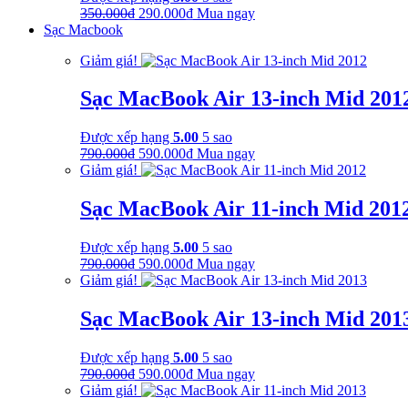
Giá
Giá
350.000
₫
290.000
₫
Mua ngay
gốc
hiện
Sạc Macbook
là:
tại
Giảm giá!
350.000₫.
là:
290.000₫.
Sạc MacBook Air 13-inch Mid 201
Được xếp hạng
5.00
5 sao
Giá
Giá
790.000
₫
590.000
₫
Mua ngay
gốc
hiện
Giảm giá!
là:
tại
790.000₫.
là:
Sạc MacBook Air 11-inch Mid 201
590.000₫.
Được xếp hạng
5.00
5 sao
Giá
Giá
790.000
₫
590.000
₫
Mua ngay
gốc
hiện
Giảm giá!
là:
tại
790.000₫.
là:
Sạc MacBook Air 13-inch Mid 201
590.000₫.
Được xếp hạng
5.00
5 sao
Giá
Giá
790.000
₫
590.000
₫
Mua ngay
gốc
hiện
Giảm giá!
là:
tại