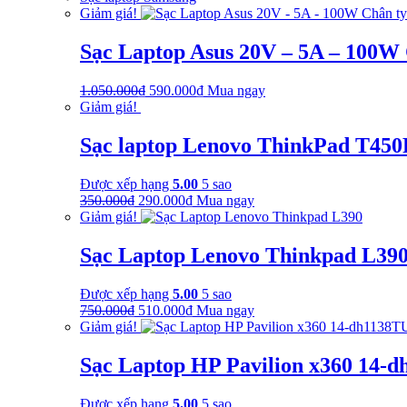
Giảm giá!
Sạc Laptop Asus 20V – 5A – 100W
Giá
Giá
1.050.000
₫
590.000
₫
Mua ngay
gốc
hiện
Giảm giá!
là:
tại
1.050.000₫.
là:
Sạc laptop Lenovo ThinkPad T450
590.000₫.
Được xếp hạng
5.00
5 sao
Giá
Giá
350.000
₫
290.000
₫
Mua ngay
gốc
hiện
Giảm giá!
là:
tại
350.000₫.
là:
Sạc Laptop Lenovo Thinkpad L39
290.000₫.
Được xếp hạng
5.00
5 sao
Giá
Giá
750.000
₫
510.000
₫
Mua ngay
gốc
hiện
Giảm giá!
là:
tại
750.000₫.
là:
Sạc Laptop HP Pavilion x360 14-
510.000₫.
Được xếp hạng
5.00
5 sao