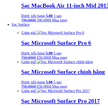
790.000₫.
là:
Sạc MacBook Air 11-inch Mid 201
590.000₫.
Được xếp hạng
5.00
5 sao
Giá
Giá
790.000
₫
590.000
₫
Mua ngay
gốc
hiện
Sạc Surface
là:
tại
Giảm giá!
790.000₫.
là:
590.000₫.
Sạc Microsoft Surface Pro 6
Được xếp hạng
5.00
5 sao
Giá
Giá
750.000
₫
650.000
₫
Mua ngay
gốc
hiện
Giảm giá!
là:
tại
750.000₫.
là:
Sạc Microsoft Surface chính hãng
650.000₫.
Được xếp hạng
5.00
5 sao
Giá
Giá
750.000
₫
650.000
₫
Mua ngay
gốc
hiện
Giảm giá!
là:
tại
750.000₫.
là:
Sạc Microsoft Surface Pro 2017
650.000₫.