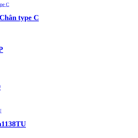
 Chân type C
P
0
dh1138TU